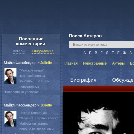
Поиск Актеров
Последние
комментарии:
Актёры
Обсуждения
А
Б
В
Г
Д
Е
Ё
Ж
З
Майкл Фассбендер
>
Juliette
Главная
→
Иностранные
→
Актёры
→
Б
"Райское озеро"
жестокий фильм
Биография
Обсужде
конечно. Еще с ним
понравились
"Бесславные ублюдки"...
Майкл Фассбендер
>
Juliette
Честно говоря, до
"Людей Х: Первый класс"
Майкла как актера
вообще не знала. Да и