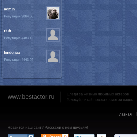
admin
Репутация 9064.00
rkth
Репутация 4483.42
londonua
Репутация 4443.92
Следи за жизнью любимых актеров
www.bestactor.ru
Голосуй, читай новости, смотри видео
Главная
Нравится наш сайт? Расскажи о нём друзьям!