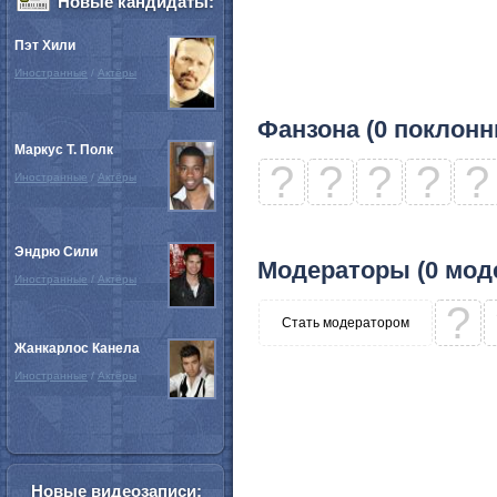
Новые кандидаты:
Пэт Хили
Иностранные
/
Актёры
Фанзона (0 поклонн
Маркус Т. Полк
?
?
?
?
?
Иностранные
/
Актёры
Эндрю Сили
Модераторы (0 мод
Иностранные
/
Актёры
?
Стать модератором
Жанкарлос Канела
Иностранные
/
Актёры
Новые видеозаписи: