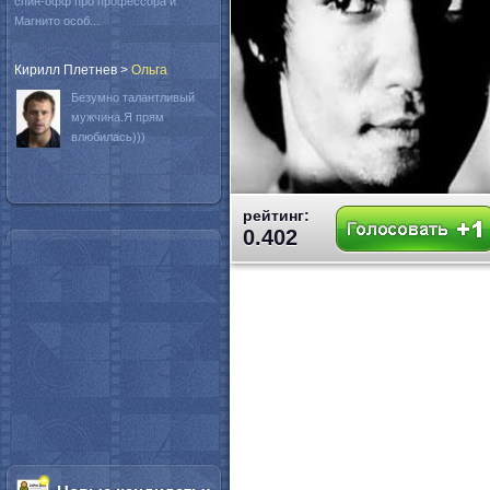
спин-офф про профессора и
Магнито особ...
Кирилл Плетнев
>
Oльга
Безумно талантливый
мужчина.Я прям
влюбилась)))
рейтинг:
0.402