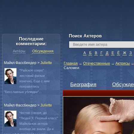
Поиск Актеров
Последние
комментарии:
Актёры
Обсуждения
А
Б
В
Г
Д
Е
Ё
Ж
З
Майкл Фассбендер
>
Juliette
Главная
→
Отечественные
→
Актрисы
Саломеи.
"Райское озеро"
жестокий фильм
конечно. Еще с ним
Биография
Обсужде
понравились
"Бесславные ублюдки"...
Майкл Фассбендер
>
Juliette
Честно говоря, до
"Людей Х: Первый класс"
Майкла как актера
вообще не знала. Да и