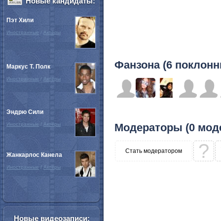
Новые кандидаты:
Пэт Хили
Иностранные
/
Актёры
Фанзона (6 поклонн
Маркус Т. Полк
Иностранные
/
Актёры
Эндрю Сили
Иностранные
/
Актёры
Модераторы (0 мод
?
Стать модератором
Жанкарлос Канела
Иностранные
/
Актёры
Новые видеозаписи: