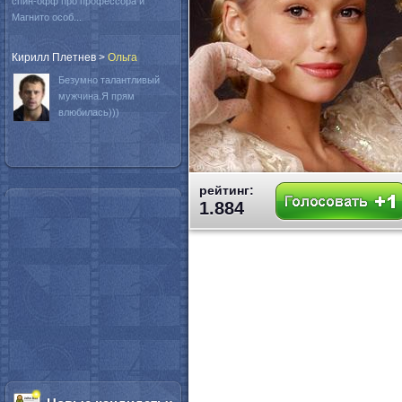
спин-офф про профессора и
Магнито особ...
Кирилл Плетнев
>
Oльга
Безумно талантливый
мужчина.Я прям
влюбилась)))
рейтинг:
1.884