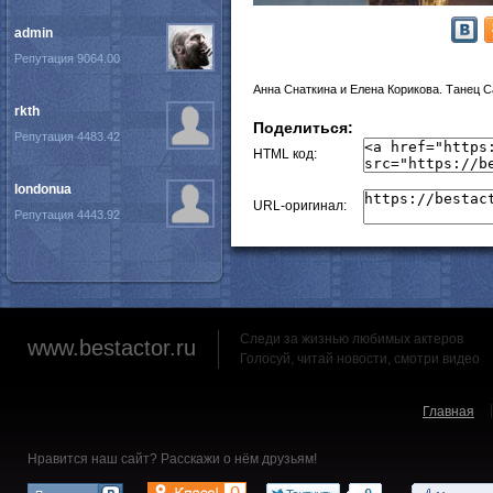
admin
Репутация 9064.00
Анна Снаткина и Елена Корикова. Танец 
rkth
Поделиться:
Репутация 4483.42
HTML код:
londonua
URL-оригинал:
Репутация 4443.92
Следи за жизнью любимых актеров
www.bestactor.ru
Голосуй, читай новости, смотри видео
Главная
Нравится наш сайт? Расскажи о нём друзьям!