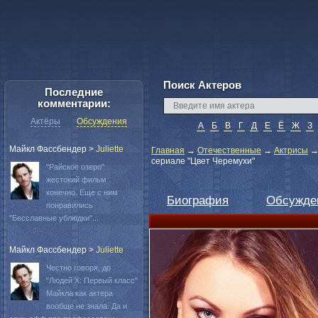
Поиск Актеров
Последние
комментарии:
Актёры
Обсуждения
А
Б
В
Г
Д
Е
Ё
Ж
З
Майкл Фассбендер
>
Juliette
Главная
→
Отечественные
→
Актрисы
сериале "Цвет Черемухи"
"Райское озеро"
жестокий фильм
конечно. Еще с ним
Биография
Обсужде
понравились
"Бесславные ублюдки"...
Майкл Фассбендер
>
Juliette
Честно говоря, до
"Людей Х: Первый класс"
Майкла как актера
вообще не знала. Да и