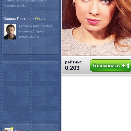
спин-офф про профессора и
Магнито особ...
Кирилл Плетнев
>
Oльга
Безумно талантливый
мужчина.Я прям
влюбилась)))
рейтинг:
0.203