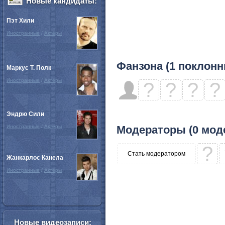
Новые кандидаты:
Пэт Хили
Иностранные
/
Актёры
Фанзона (1 поклонн
Маркус Т. Полк
Иностранные
/
Актёры
?
?
?
?
Эндрю Сили
Иностранные
/
Актёры
Модераторы (0 мод
?
Стать модератором
Жанкарлос Канела
Иностранные
/
Актёры
Новые видеозаписи: