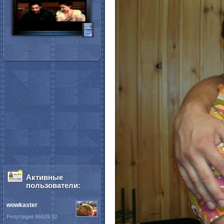
Активные
пользователи:
wowkaster
Репутация 86529.92