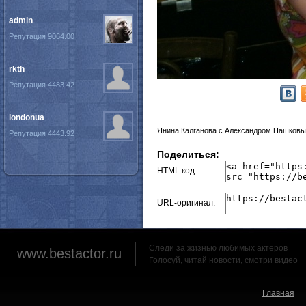
admin
Репутация 9064.00
rkth
Репутация 4483.42
londonua
Янина Калганова с Александром Пашковы
Репутация 4443.92
Поделиться:
HTML код:
URL-оригинал:
Следи за жизнью любимых актеров
www.bestactor.ru
Голосуй, читай новости, смотри видео
Главная