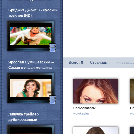
Бриджит Джонс 3 - Русский
трейлер (HD)
Ярослав Сумишевский ---
Всего :
8
Страницы :
«
предыд
Самая лучшая женщина
Пользователь:
По
wowkaster
wo
Липучка трейлер
дублированный