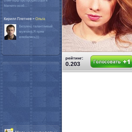
спин-офф про профессора и
Магнито особ...
Кирилл Плетнев
>
Oльга
Безумно талантливый
мужчина.Я прям
влюбилась)))
рейтинг:
0.203