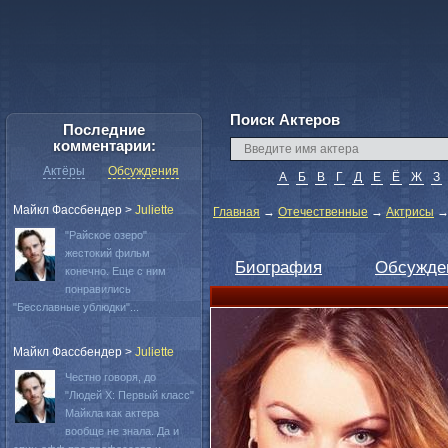
Поиск Актеров
Последние
комментарии:
Актёры
Обсуждения
А
Б
В
Г
Д
Е
Ё
Ж
З
Майкл Фассбендер
>
Juliette
Главная
→
Отечественные
→
Актрисы
"Райское озеро"
жестокий фильм
Биография
Обсужде
конечно. Еще с ним
понравились
"Бесславные ублюдки"...
Майкл Фассбендер
>
Juliette
Честно говоря, до
"Людей Х: Первый класс"
Майкла как актера
вообще не знала. Да и