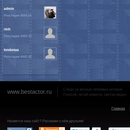
admin
Репутация 9064.00
rkth
Репутация 4483.42
londonua
Репутация 4443.92
Следи за жизнью любимых актеров
www.bestactor.ru
Голосуй, читай новости, смотри видео
Главная
Нравится наш сайт? Расскажи о нём друзьям!