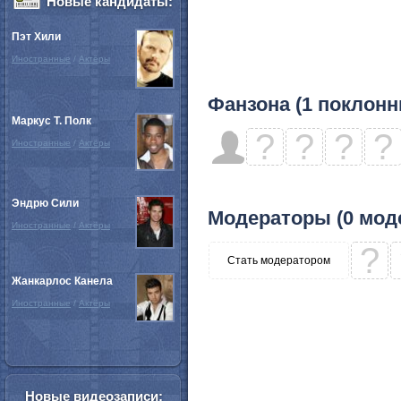
Новые кандидаты:
Пэт Хили
Иностранные
/
Актёры
Фанзона (1 поклонн
Маркус Т. Полк
?
?
?
?
Иностранные
/
Актёры
Эндрю Сили
Модераторы (0 мод
Иностранные
/
Актёры
?
Стать модератором
Жанкарлос Канела
Иностранные
/
Актёры
Новые видеозаписи: