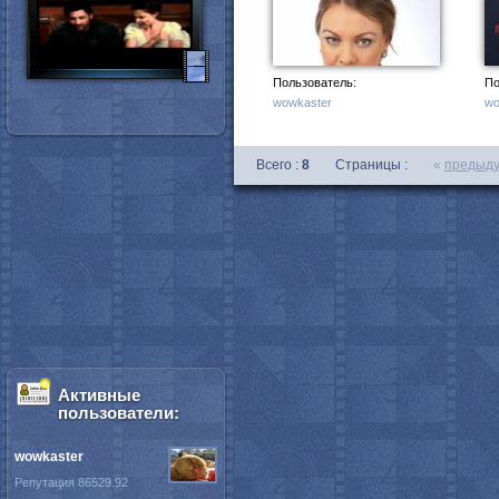
Пользователь:
По
wowkaster
wo
Всего :
8
Страницы :
«
предыд
Активные
пользователи:
wowkaster
Репутация 86529.92