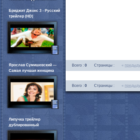
Бриджит Джонс 3 - Русский
трейлер (HD)
Ярослав Сумишевский ---
Всего :
0
Страницы :
«
предыд
Самая лучшая женщина
Всего :
0
Страницы :
«
предыд
Липучка трейлер
дублированный