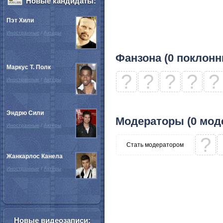
Новые кандидаты:
Пэт Хили
Иностранные
/
Актёры
Фанзона (0 поклонн
Маркус Т. Полк
?
?
?
?
?
Иностранные
/
Актёры
Эндрю Сили
Модераторы (0 мод
Иностранные
/
Актёры
?
Стать модератором
Жанкарлос Канела
Иностранные
/
Актёры
Новые видеозаписи: