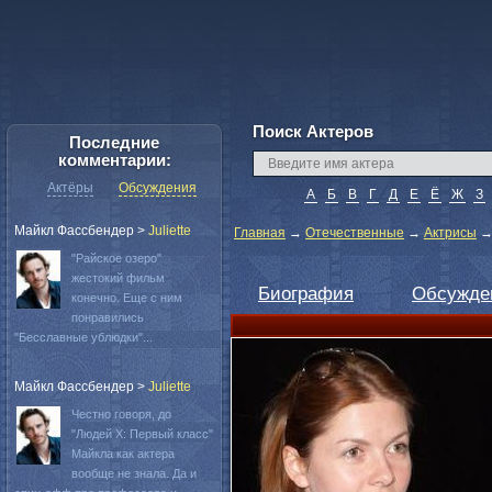
Поиск Актеров
Последние
комментарии:
Актёры
Обсуждения
А
Б
В
Г
Д
Е
Ё
Ж
З
Майкл Фассбендер
>
Juliette
Главная
→
Отечественные
→
Актрисы
"Райское озеро"
жестокий фильм
Биография
Обсужде
конечно. Еще с ним
понравились
"Бесславные ублюдки"...
Майкл Фассбендер
>
Juliette
Честно говоря, до
"Людей Х: Первый класс"
Майкла как актера
вообще не знала. Да и