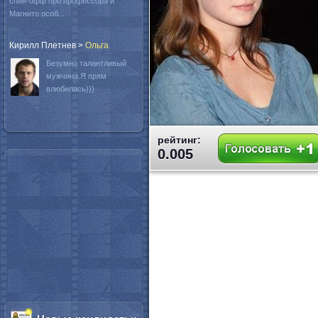
спин-офф про профессора и
Магнито особ...
Кирилл Плетнев
>
Oльга
Безумно талантливый
мужчина.Я прям
влюбилась)))
рейтинг:
0.005