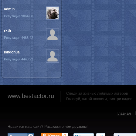
admin
Репутация 9064.00
rkth
Репутация 4483.42
londonua
Репутация 4443.92
Следи за жизнью любимых актеров
www.bestactor.ru
Голосуй, читай новости, смотри видео
Главная
Нравится наш сайт? Расскажи о нём друзьям!