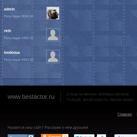
admin
Репутация 9064.00
rkth
Репутация 4483.42
londonua
Репутация 4443.92
Следи за жизнью любимых актеров
www.bestactor.ru
Голосуй, читай новости, смотри видео
Главная
Нравится наш сайт? Расскажи о нём друзьям!