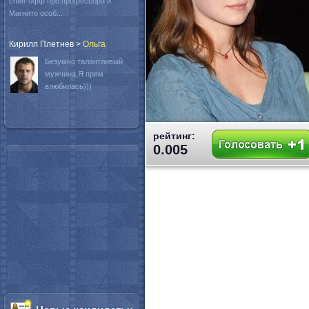
спин-офф про профессора и
Магнито особ...
Кирилл Плетнев
>
Oльга
Безумно талантливый
мужчина.Я прям
влюбилась)))
рейтинг:
0.005