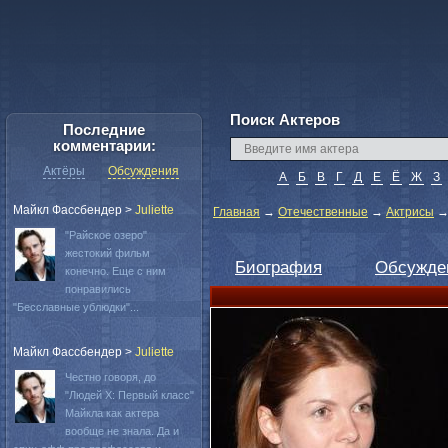
Поиск Актеров
Последние
комментарии:
Актёры
Обсуждения
А
Б
В
Г
Д
Е
Ё
Ж
З
Майкл Фассбендер
>
Juliette
Главная
→
Отечественные
→
Актрисы
"Райское озеро"
жестокий фильм
Биография
Обсужде
конечно. Еще с ним
понравились
"Бесславные ублюдки"...
Майкл Фассбендер
>
Juliette
Честно говоря, до
"Людей Х: Первый класс"
Майкла как актера
вообще не знала. Да и