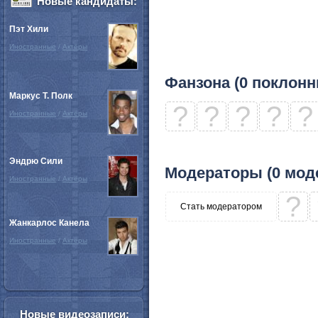
Новые кандидаты:
Пэт Хили
Иностранные
/
Актёры
Фанзона (0 поклонн
Маркус Т. Полк
?
?
?
?
?
Иностранные
/
Актёры
Эндрю Сили
Модераторы (0 мод
Иностранные
/
Актёры
?
Стать модератором
Жанкарлос Канела
Иностранные
/
Актёры
Новые видеозаписи: