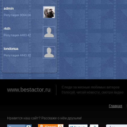
admin
Репутация 9064.00
rkth
Репутация 4483.42
londonua
Репутация 4443.92
Следи за жизнью любимых актеров
www.bestactor.ru
Голосуй, читай новости, смотри видео
Главная
Нравится наш сайт? Расскажи о нём друзьям!