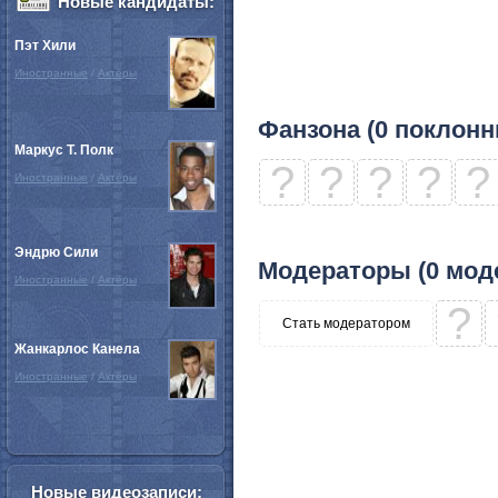
Новые кандидаты:
Пэт Хили
Иностранные
/
Актёры
Фанзона (0 поклонн
Маркус Т. Полк
?
?
?
?
?
Иностранные
/
Актёры
Эндрю Сили
Модераторы (0 мод
Иностранные
/
Актёры
?
Стать модератором
Жанкарлос Канела
Иностранные
/
Актёры
Новые видеозаписи: