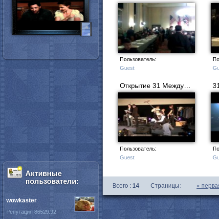
Пользователь:
По
Guest
Gu
Открытие 31 Международного фестиваля ВГИК
Пользователь:
По
Guest
Gu
Активные
пользователи:
Всего :
14
Страницы:
«
перва
wowkaster
Репутация 86529.92