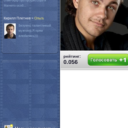
спин-офф про профессора и
Магнито особ...
Кирилл Плетнев
>
Oльга
Безумно талантливый
мужчина.Я прям
влюбилась)))
рейтинг:
0.056