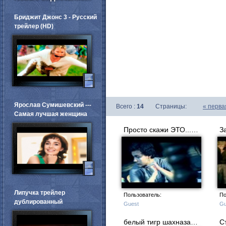
Бриджит Джонс 3 - Русский
трейлер (HD)
Ярослав Сумишевский ---
Всего :
14
Страницы:
«
перва
Самая лучшая женщина
Просто скажи ЭТО... Режиссер Рома Амслер.
З
Липучка трейлер
Пользователь:
По
дублированный
Guest
Gu
белый тигр шахназарова