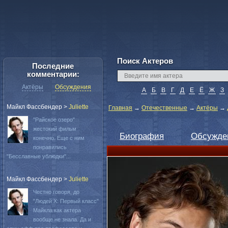
Поиск Актеров
Последние
комментарии:
Актёры
Обсуждения
А
Б
В
Г
Д
Е
Ё
Ж
З
Майкл Фассбендер
>
Juliette
Главная
→
Отечественные
→
Актёры
→
"Райское озеро"
жестокий фильм
Биография
Обсужде
конечно. Еще с ним
понравились
"Бесславные ублюдки"...
Майкл Фассбендер
>
Juliette
Честно говоря, до
"Людей Х: Первый класс"
Майкла как актера
вообще не знала. Да и