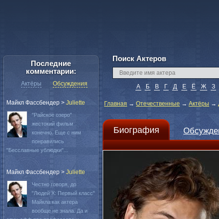
Поиск Актеров
Последние
комментарии:
Актёры
Обсуждения
А
Б
В
Г
Д
Е
Ё
Ж
З
Майкл Фассбендер
>
Juliette
Главная
→
Отечественные
→
Актёры
→
"Райское озеро"
жестокий фильм
Биография
Обсужде
конечно. Еще с ним
понравились
"Бесславные ублюдки"...
Майкл Фассбендер
>
Juliette
Честно говоря, до
"Людей Х: Первый класс"
Майкла как актера
вообще не знала. Да и