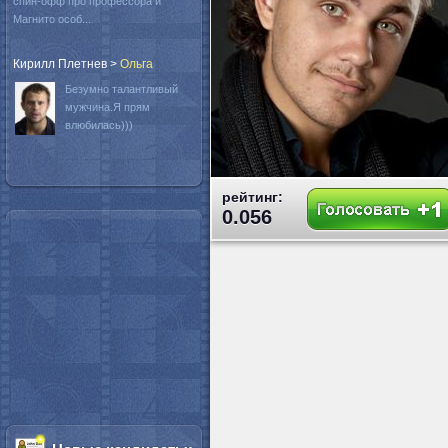
спин-офф про профессора и
Магнито особ...
Кирилл Плетнев
>
Oльга
Безумно талантливый
мужчина.Я прям
влюбилась)))
рейтинг:
0.056