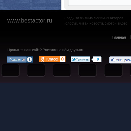
Следи за жизнью любимых актеров
www.bestactor.ru
Голосуй, читай новости, смотри видео
Главная
Нравится наш сайт? Расскажи о нём друзьям!