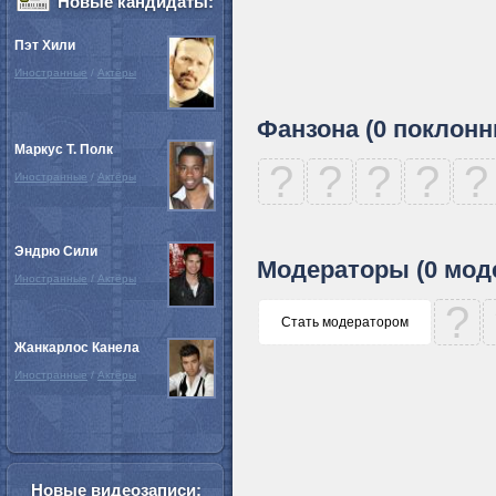
Новые кандидаты:
Пэт Хили
Иностранные
/
Актёры
Фанзона (0 поклонн
Маркус Т. Полк
?
?
?
?
?
Иностранные
/
Актёры
Эндрю Сили
Модераторы (0 мод
Иностранные
/
Актёры
?
Стать модератором
Жанкарлос Канела
Иностранные
/
Актёры
Новые видеозаписи: