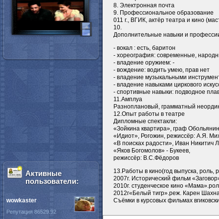
8. Электронная почта
9. Профессиональное образование
011 г., ВГИК, актёр театра и кино (м
10.
Дополнительные навыки и професси
- вокал : есть, баритон
- хореография: современные, народн
- владение оружием: -
- вождение: водить умею, прав нет
- владение музыкальными инструмен
- владение навыками циркового искусс
- спортивные навыки: подводное пла
11.Амплуа
Разноплановый, грамматный неорди
12.Опыт работы в театре
Дипломные спектакли:
«Зойкина квартира», граф Обольянин
«Идиот», Рогожин, режиссёр: А.Я. Ми
«В поисках радости», Иван Никитич 
«Яков Богомолов» - Букеев,
режиссёр: В.С.Фёдоров
13.Работы в кино(год выпуска, роль, 
Активные
2007г. Исторический фильм «Заговор
пользователи:
2010г. студенческое кино «Мама».рол
2012г«Белый тигр».реж. Карен Шахна
wowkaster
Съёмки в курсовых фильмах вгиковски
Репутация 86529.92