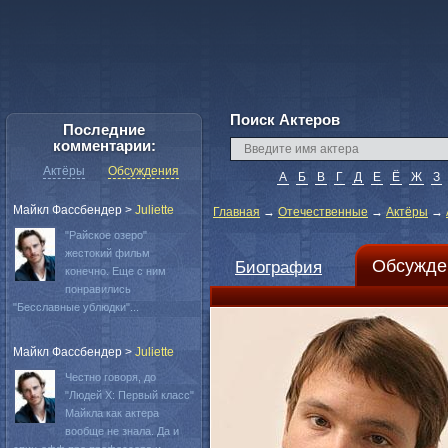
Поиск Актеров
Последние
комментарии:
Актёры
Обсуждения
А
Б
В
Г
Д
Е
Ё
Ж
З
Майкл Фассбендер
>
Juliette
Главная
→
Отечественные
→
Актёры
→
"Райское озеро"
жестокий фильм
Обсужде
Биография
конечно. Еще с ним
понравились
"Бесславные ублюдки"...
Майкл Фассбендер
>
Juliette
Честно говоря, до
"Людей Х: Первый класс"
Майкла как актера
вообще не знала. Да и