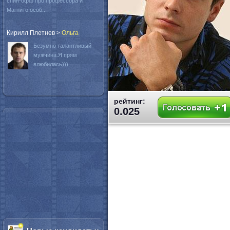
спин-офф про профессора и
Магнито особ...
Кирилл Плетнев
>
Oльга
Безумно талантливый
мужчина.Я прям
влюбилась)))
рейтинг:
0.025