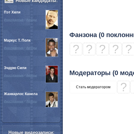
Новые кандидаты:
Пэт Хили
Иностранные
/
Актёры
Фанзона (0 поклонн
Маркус Т. Полк
?
?
?
?
?
Иностранные
/
Актёры
Эндрю Сили
Модераторы (0 мод
Иностранные
/
Актёры
?
Стать модератором
Жанкарлос Канела
Иностранные
/
Актёры
Новые видеозаписи: