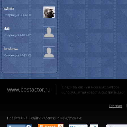
admin
Репутация 9064.00
rkth
Репутация 4483.42
londonua
Репутация 4443.92
Следи за жизнью любимых актеров
www.bestactor.ru
Голосуй, читай новости, смотри видео
Главная
Нравится наш сайт? Расскажи о нём друзьям!