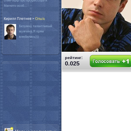
спин-офф про профессора и
Магнито особ...
Кирилл Плетнев
>
Oльга
Безумно талантливый
мужчина.Я прям
влюбилась)))
рейтинг:
0.025