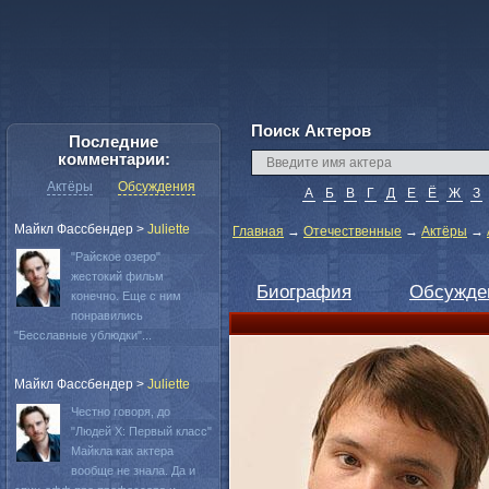
Поиск Актеров
Последние
комментарии:
Актёры
Обсуждения
А
Б
В
Г
Д
Е
Ё
Ж
З
Майкл Фассбендер
>
Juliette
Главная
→
Отечественные
→
Актёры
→
"Райское озеро"
жестокий фильм
Биография
Обсужде
конечно. Еще с ним
понравились
"Бесславные ублюдки"...
Майкл Фассбендер
>
Juliette
Честно говоря, до
"Людей Х: Первый класс"
Майкла как актера
вообще не знала. Да и