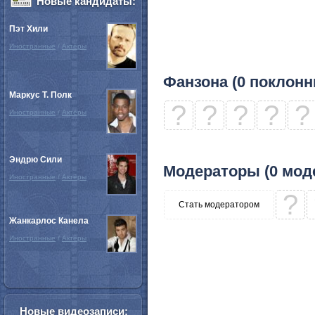
Новые кандидаты:
Пэт Хили
Иностранные
/
Актёры
Фанзона (0 поклонн
Маркус Т. Полк
?
?
?
?
?
Иностранные
/
Актёры
Эндрю Сили
Модераторы (0 мод
Иностранные
/
Актёры
?
Стать модератором
Жанкарлос Канела
Иностранные
/
Актёры
Новые видеозаписи: