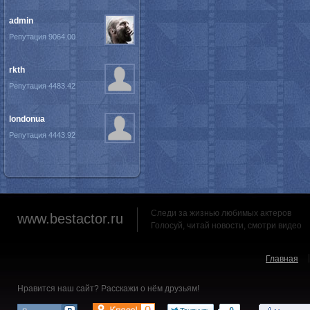
admin
Репутация 9064.00
rkth
Репутация 4483.42
londonua
Репутация 4443.92
Следи за жизнью любимых актеров
www.bestactor.ru
Голосуй, читай новости, смотри видео
Главная
Нравится наш сайт? Расскажи о нём друзьям!