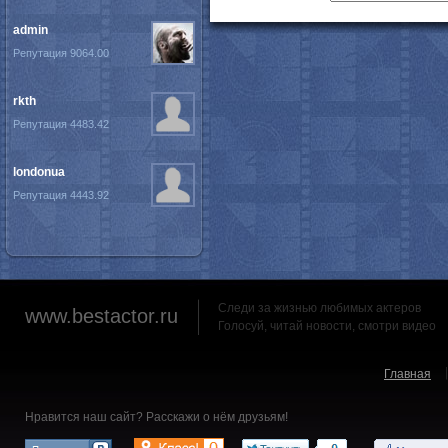
admin
Репутация 9064.00
rkth
Репутация 4483.42
londonua
Репутация 4443.92
Следи за жизнью любимых актеров
www.bestactor.ru
Голосуй, читай новости, смотри видео
Главная
Нравится наш сайт? Расскажи о нём друзьям!