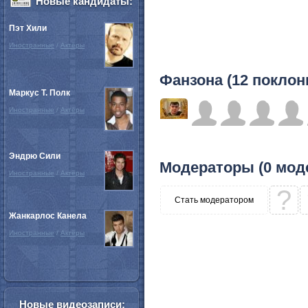
Новые кандидаты:
Пэт Хили
Иностранные
/
Актёры
Фанзона (12 поклон
Маркус Т. Полк
Иностранные
/
Актёры
Эндрю Сили
Модераторы (0 мод
Иностранные
/
Актёры
?
Стать модератором
Жанкарлос Канела
Иностранные
/
Актёры
Новые видеозаписи: