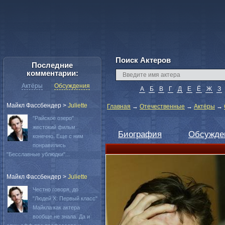
Поиск Актеров
Последние
комментарии:
Актёры
Обсуждения
А
Б
В
Г
Д
Е
Ё
Ж
З
Майкл Фассбендер
>
Juliette
Главная
→
Отечественные
→
Актёры
→
"Райское озеро"
жестокий фильм
Биография
Обсужде
конечно. Еще с ним
понравились
"Бесславные ублюдки"...
Майкл Фассбендер
>
Juliette
Честно говоря, до
"Людей Х: Первый класс"
Майкла как актера
вообще не знала. Да и