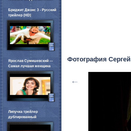
Бриджит Джонс 3 - Русский
трейлер (HD)
Фотография Сергей
Ярослав Сумишевский ---
Самая лучшая женщина
←
Липучка трейлер
дублированный