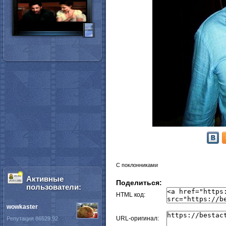
С поклонниками
Активные
Поделиться:
пользователи:
HTML код:
wowkaster
URL-оригинал:
Репутация 86529.92