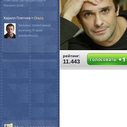
спин-офф про профессора и
Магнито особ...
Кирилл Плетнев
>
Oльга
Безумно талантливый
мужчина.Я прям
влюбилась)))
рейтинг:
11.443