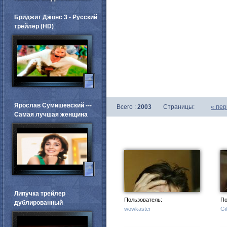
Бриджит Джонс 3 - Русский
трейлер (HD)
Ярослав Сумишевский ---
Всего :
2003
Страницы:
«
пер
Самая лучшая женщина
Липучка трейлер
Пользователь:
По
дублированный
wowkaster
Gi