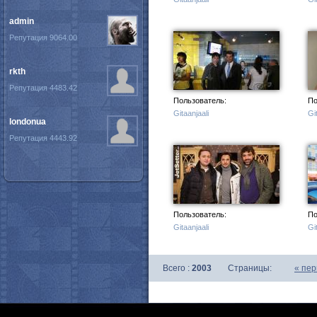
admin
Репутация 9064.00
rkth
Репутация 4483.42
Пользователь:
По
Gitaanjaali
Gi
londonua
Репутация 4443.92
Пользователь:
По
Gitaanjaali
Gi
Всего :
2003
Страницы:
«
пер