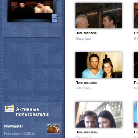
Пользователь:
По
Gitaanjaali
Gi
Пользователь:
По
Gitaanjaali
Gi
Активные
пользователи:
wowkaster
Пользователь:
По
Репутация 86529.92
Gitaanjaali
Gi