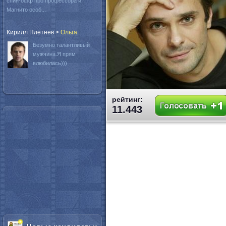
спин-офф про профессора и
Магнито особ...
Кирилл Плетнев
>
Oльга
Безумно талантливый
мужчина.Я прям
влюбилась)))
рейтинг:
11.443