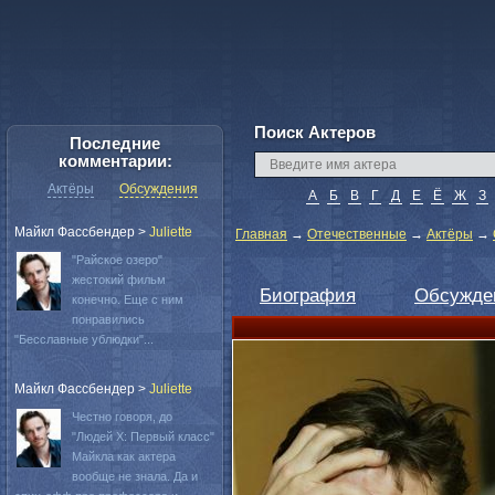
Поиск Актеров
Последние
комментарии:
Актёры
Обсуждения
А
Б
В
Г
Д
Е
Ё
Ж
З
Майкл Фассбендер
>
Juliette
Главная
→
Отечественные
→
Актёры
→
"Райское озеро"
жестокий фильм
Биография
Обсужде
конечно. Еще с ним
понравились
"Бесславные ублюдки"...
Майкл Фассбендер
>
Juliette
Честно говоря, до
"Людей Х: Первый класс"
Майкла как актера
вообще не знала. Да и