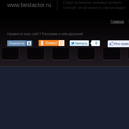
Следи за жизнью любимых актеров
www.bestactor.ru
Голосуй, читай новости, смотри видео
Главная
Нравится наш сайт? Расскажи о нём друзьям!