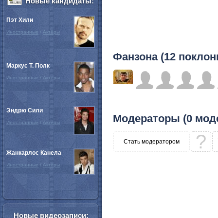
Новые кандидаты:
Пэт Хили
Иностранные
/
Актёры
Фанзона (12 поклон
Маркус Т. Полк
Иностранные
/
Актёры
Эндрю Сили
Модераторы (0 мод
Иностранные
/
Актёры
?
Стать модератором
Жанкарлос Канела
Иностранные
/
Актёры
Новые видеозаписи: