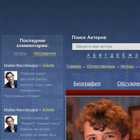
Поиск Актеров
Последние
комментарии:
Актёры
Обсуждения
А
Б
В
Г
Д
Е
Ё
Ж
З
Майкл Фассбендер
>
Juliette
Главная
→
Отечественные
→
Актёры
→
"Райское озеро"
жестокий фильм
Биография
Обсужде
конечно. Еще с ним
понравились
"Бесславные ублюдки"...
Майкл Фассбендер
>
Juliette
Честно говоря, до
"Людей Х: Первый класс"
Майкла как актера
вообще не знала. Да и