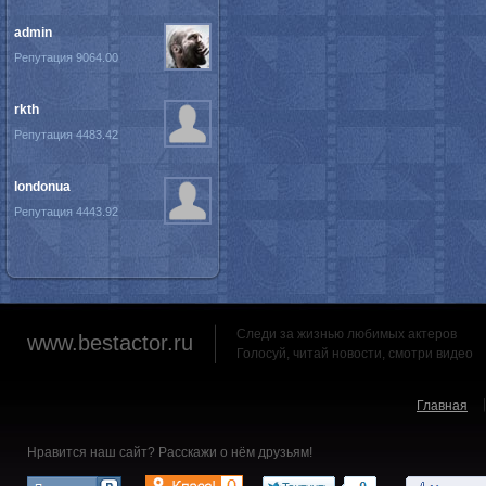
admin
Репутация 9064.00
rkth
Репутация 4483.42
londonua
Репутация 4443.92
Следи за жизнью любимых актеров
www.bestactor.ru
Голосуй, читай новости, смотри видео
Главная
Нравится наш сайт? Расскажи о нём друзьям!