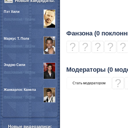
Новые кандидаты:
Пэт Хили
Иностранные
/
Актёры
Фанзона (0 поклонн
Маркус Т. Полк
?
?
?
?
?
Иностранные
/
Актёры
Эндрю Сили
Модераторы (0 мод
Иностранные
/
Актёры
?
Стать модератором
Жанкарлос Канела
Иностранные
/
Актёры
Новые видеозаписи: