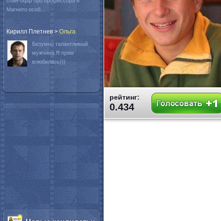
спин-офф про профессора и
Магнито особ...
Кирилл Плетнев
>
Oльга
Безумно талантливый
мужчина.Я прям
влюбилась)))
рейтинг:
0.434