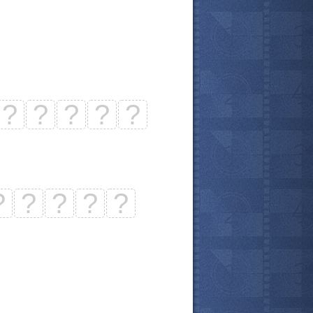
?
?
?
?
?
?
?
?
?
?