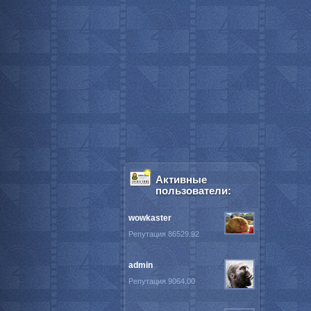
Активные
пользователи:
wowkaster
Репутация 86529.92
admin
Репутация 9064.00