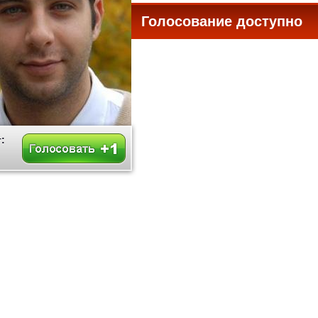
Голосование доступно
все
: