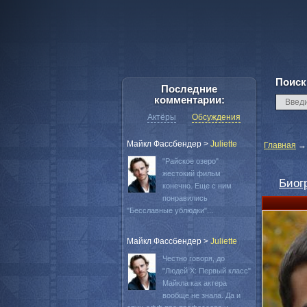
Поиск
Последние
комментарии:
Актёры
Обсуждения
Майкл Фассбендер
>
Juliette
Главная
"Райское озеро"
жестокий фильм
Биог
конечно. Еще с ним
понравились
"Бесславные ублюдки"...
Майкл Фассбендер
>
Juliette
Честно говоря, до
"Людей Х: Первый класс"
Майкла как актера
вообще не знала. Да и