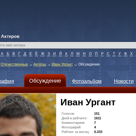
 Актеров
А
Б
В
Г
Д
Е
Ё
Ж
З
И
Й
К
Л
М
Н
О
П
Р
С
Т
У
Ф
Х
→
Отечественные
→
Актёры
→
Иван Ургант
→
Обсуждение
Обсуждение
рафия
Фотоальбом
Новости
Иван Ургант
Голосов:
151
Дней в рейтинге:
1611
Комментариев:
7
Фотографий:
4
Рейтинг за месяц:
0.333