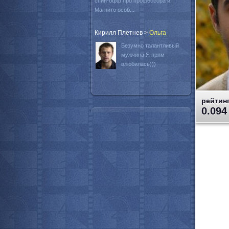
спин-офф про профессора и
Магнито особ...
Кирилл Плетнев
>
Oльга
Безумно талантливый
мужчина.Я прям
влюбилась)))
рейтинг
0.094