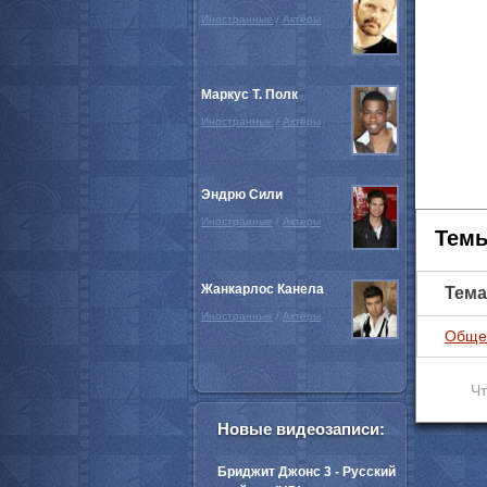
Иностранные
/
Актёры
Маркус Т. Полк
Иностранные
/
Актёры
Эндрю Сили
Иностранные
/
Актёры
Темы
Жанкарлос Канела
Тема
Иностранные
/
Актёры
Обще
Чт
Новые видеозаписи:
Бриджит Джонс 3 - Русский