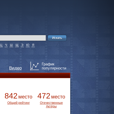
Ц
Ч
Ш
Щ
Э
Ю
Я
График
Видео
популярности
842
472
место
место
Общий рейтинг
Отечественные
Актёры