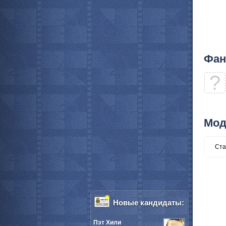
Фан
?
Мод
Ста
Новые кандидаты:
Пэт Хили