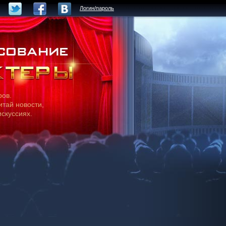
Логин/пароль
ров.
итай новости,
искуссиях.