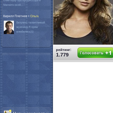
спин-офф про профессора и
Магнито особ...
Кирилл Плетнев
>
Oльга
Безумно талантливый
мужчина.Я прям
влюбилась)))
рейтинг:
1.779