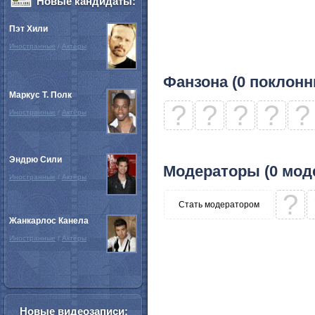
Новые кандидаты:
Пэт Хили
Иностранные
/
Актёры
Фанзона (0 поклонн
Маркус Т. Полк
?
?
?
?
?
Иностранные
/
Актёры
Эндрю Сили
Модераторы (0 мод
Иностранные
/
Актёры
?
Стать модератором
Жанкарлос Канела
Иностранные
/
Актёры
Новые видеозаписи: