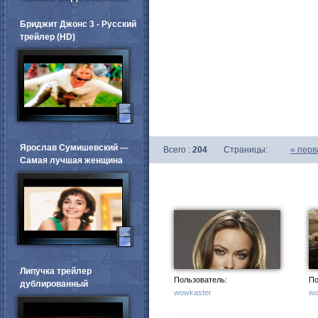
Бриджит Джонс 3 - Русский
трейлер (HD)
Ярослав Сумишевский ---
Всего :
204
Страницы:
«
перв
Самая лучшая женщина
Липучка трейлер
Пользователь:
По
дублированный
wowkaster
wo