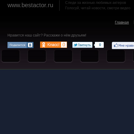
Следи за жизнью любимых актеров
www.bestactor.ru
Голосуй, читай новости, смотри видео
Главная
Нравится наш сайт? Расскажи о нём друзьям!