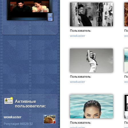
Пользователь:
По
wowkaster
wo
Пользователь:
По
wowkaster
wo
Активные
пользователи:
wowkaster
Пользователь:
По
Репутация 86529.92
wowkaster
wo