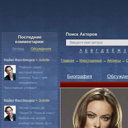
Поиск Актеров
Последние
комментарии:
Актёры
Обсуждения
А
Б
В
Г
Д
Е
Ё
Ж
З
Майкл Фассбендер
>
Juliette
Главная
→
Иностранные
→
Актрисы
→
О
"Райское озеро"
жестокий фильм
Биография
Обсужде
конечно. Еще с ним
понравились
"Бесславные ублюдки"...
Майкл Фассбендер
>
Juliette
Честно говоря, до
"Людей Х: Первый класс"
Майкла как актера
вообще не знала. Да и