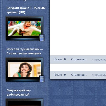
Бриджит Джонс 3 - Русский
трейлер (HD)
Ярослав Сумишевский ---
Самая лучшая женщина
Всего :
0
Страницы :
«
предыд
Всего :
0
Страницы :
«
предыд
Липучка трейлер
дублированный