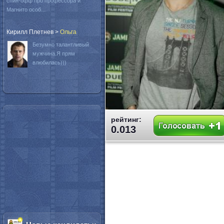
спин-офф про профессора и
Магнито особ...
Кирилл Плетнев
>
Oльга
Безумно талантливый
мужчина.Я прям
влюбилась)))
рейтинг:
0.013