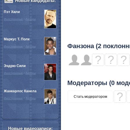
Новые кандидаты:
Пэт Хили
Иностранные
/
Актёры
Маркус Т. Полк
Фанзона (2 поклонн
Иностранные
/
Актёры
?
?
?
Эндрю Сили
Иностранные
/
Актёры
Модераторы (0 мод
Жанкарлос Канела
?
Стать модератором
Иностранные
/
Актёры
Новые видеозаписи: