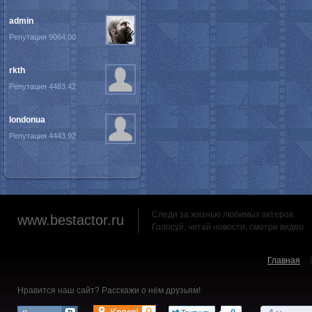
admin
Репутация 9064.00
rkth
Репутация 4483.42
londonua
Репутация 4443.92
Следи за жизнью любимых актеров
www.bestactor.ru
Голосуй, читай новости, смотри видео
Главная
Нравится наш сайт? Расскажи о нём друзьям!