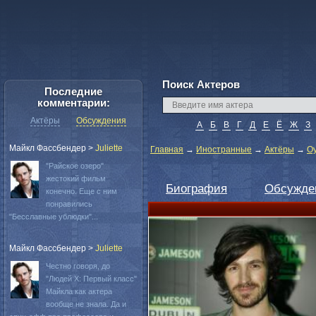
Поиск Актеров
Последние
комментарии:
Актёры
Обсуждения
А
Б
В
Г
Д
Е
Ё
Ж
З
Майкл Фассбендер
>
Juliette
Главная
→
Иностранные
→
Актёры
→
О
"Райское озеро"
жестокий фильм
Биография
Обсужде
конечно. Еще с ним
понравились
"Бесславные ублюдки"...
Майкл Фассбендер
>
Juliette
Честно говоря, до
"Людей Х: Первый класс"
Майкла как актера
вообще не знала. Да и