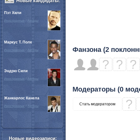
Новые кандидаты:
Пэт Хили
Иностранные
/
Актёры
Маркус Т. Полк
Фанзона (2 поклонн
Иностранные
/
Актёры
?
?
?
Эндрю Сили
Иностранные
/
Актёры
Модераторы (0 мод
Жанкарлос Канела
?
Стать модератором
Иностранные
/
Актёры
Новые видеозаписи: