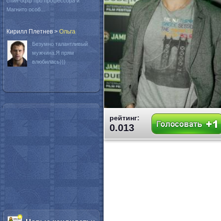
спин-офф про профессора и
Магнито особ...
Кирилл Плетнев
>
Oльга
Безумно талантливый
мужчина.Я прям
влюбилась)))
рейтинг:
0.013