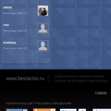
admin
Репутация 9064.00
rkth
Репутация 4483.42
londonua
Репутация 4443.92
Следи за жизнью любимых актеров
www.bestactor.ru
Голосуй, читай новости, смотри видео
Главная
Нравится наш сайт? Расскажи о нём друзьям!