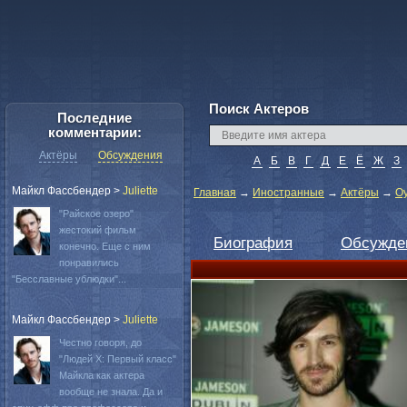
Поиск Актеров
Последние
комментарии:
Актёры
Обсуждения
А
Б
В
Г
Д
Е
Ё
Ж
З
Майкл Фассбендер
>
Juliette
Главная
→
Иностранные
→
Актёры
→
О
"Райское озеро"
жестокий фильм
Биография
Обсужде
конечно. Еще с ним
понравились
"Бесславные ублюдки"...
Майкл Фассбендер
>
Juliette
Честно говоря, до
"Людей Х: Первый класс"
Майкла как актера
вообще не знала. Да и