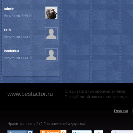
admin
Репутация 9064.00
rkth
Репутация 4483.42
londonua
Репутация 4443.92
Следи за жизнью любимых актеров
www.bestactor.ru
Голосуй, читай новости, смотри видео
Главная
Нравится наш сайт? Расскажи о нём друзьям!