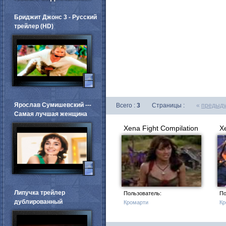
Бриджит Джонс 3 - Русский
трейлер (HD)
Ярослав Сумишевский ---
Всего :
3
Страницы :
«
предыд
Самая лучшая женщина
Xena Fight Compilation
Липучка трейлер
Пользователь:
По
дублированный
Кромарти
Кр