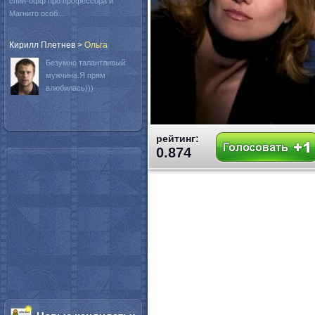
спин-офф про профессора и
Магнито особ...
Кирилл Плетнев
>
Oльга
Безумно талантливый
мужчина.Я прям
влюбилась)))
рейтинг:
0.874