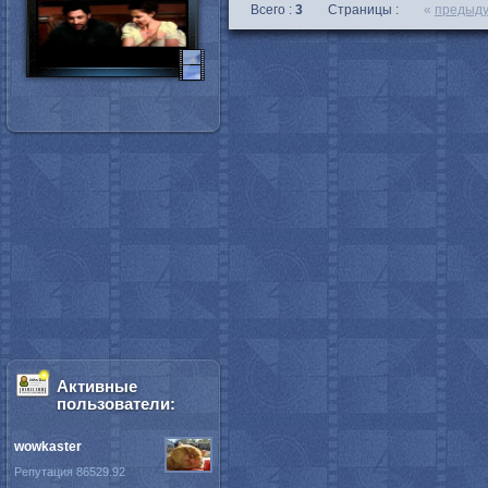
Всего :
3
Страницы :
«
предыд
Активные
пользователи:
wowkaster
Репутация 86529.92