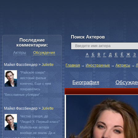
Поиск Актеров
Последние
комментарии:
Актёры
Обсуждения
А
Б
В
Г
Д
Е
Ё
Ж
З
Майкл Фассбендер
>
Juliette
Главная
→
Иностранные
→
Актрисы
→
Л
"Райское озеро"
жестокий фильм
Биография
Обсужде
конечно. Еще с ним
понравились
"Бесславные ублюдки"...
Майкл Фассбендер
>
Juliette
Честно говоря, до
"Людей Х: Первый класс"
Майкла как актера
вообще не знала. Да и