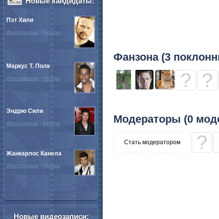
Новые кандидаты:
Пэт Хили
Иностранные
/
Актёры
Фанзона (3 поклонн
Маркус Т. Полк
?
?
Иностранные
/
Актёры
Эндрю Сили
Модераторы (0 мод
Иностранные
/
Актёры
?
Стать модератором
Жанкарлос Канела
Иностранные
/
Актёры
Новые видеозаписи: