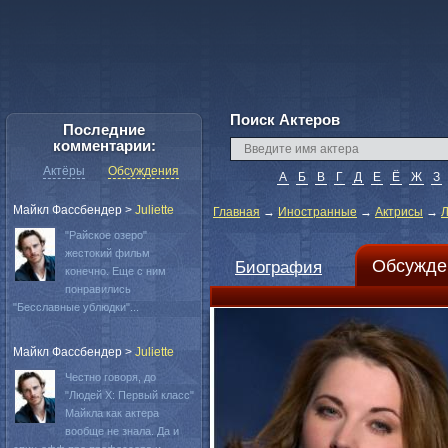
Поиск Актеров
Последние
комментарии:
Актёры
Обсуждения
А
Б
В
Г
Д
Е
Ё
Ж
З
Майкл Фассбендер
>
Juliette
Главная
→
Иностранные
→
Актрисы
→
Л
"Райское озеро"
жестокий фильм
Обсужде
Биография
конечно. Еще с ним
понравились
"Бесславные ублюдки"...
Майкл Фассбендер
>
Juliette
Честно говоря, до
"Людей Х: Первый класс"
Майкла как актера
вообще не знала. Да и