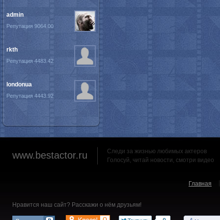
admin
Репутация 9064.00
rkth
Репутация 4483.42
londonua
Репутация 4443.92
Следи за жизнью любимых актеров
www.bestactor.ru
Голосуй, читай новости, смотри видео
Главная
Нравится наш сайт? Расскажи о нём друзьям!