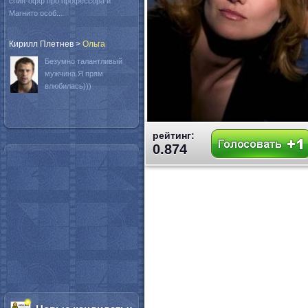
спин-офф про профессора и
Магнито особ...
Кирилл Плетнев
>
Oльга
Безумно талантливый
мужчина.Я прям
влюбилась)))
рейтинг:
0.874