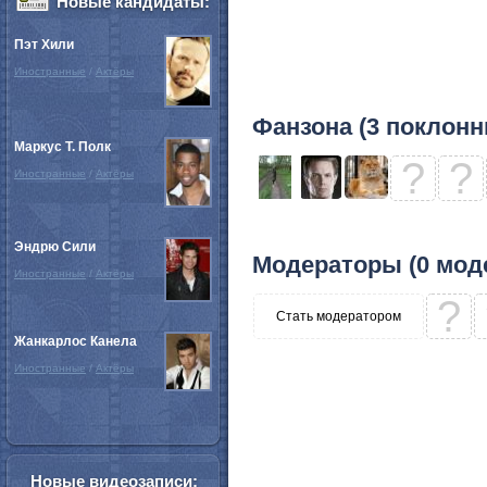
Новые кандидаты:
Пэт Хили
Иностранные
/
Актёры
Фанзона (3 поклонн
Маркус Т. Полк
?
?
Иностранные
/
Актёры
Эндрю Сили
Модераторы (0 мод
Иностранные
/
Актёры
?
Стать модератором
Жанкарлос Канела
Иностранные
/
Актёры
Новые видеозаписи: