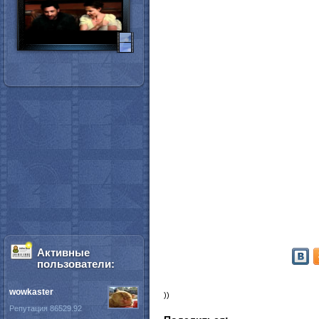
Активные
пользователи:
wowkaster
))
Репутация 86529.92