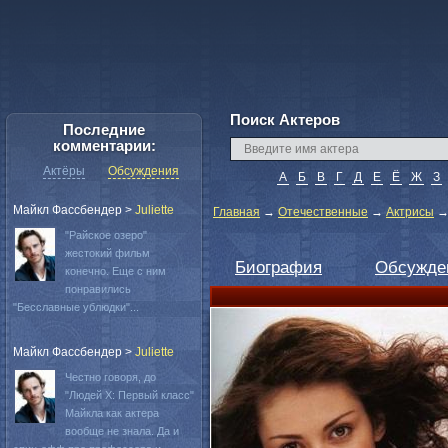
Поиск Актеров
Последние
комментарии:
Актёры
Обсуждения
А
Б
В
Г
Д
Е
Ё
Ж
З
Майкл Фассбендер
>
Juliette
Главная
→
Отечественные
→
Актрисы
"Райское озеро"
жестокий фильм
Биография
Обсужде
конечно. Еще с ним
понравились
"Бесславные ублюдки"...
Майкл Фассбендер
>
Juliette
Честно говоря, до
"Людей Х: Первый класс"
Майкла как актера
вообще не знала. Да и