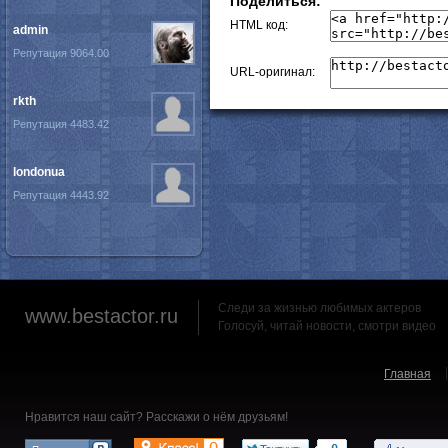
Поделиться:
HTML код:
admin
Репутация 9064.00
URL-оригинал:
rkth
Репутация 4483.42
londonua
Репутация 4443.92
Следи за жизнью любимых актеров
www.bestactor.ru
Голосуй, читай новости, смотри видео
Главная
Нравится наш сайт? Расскажи о нём друзьям!