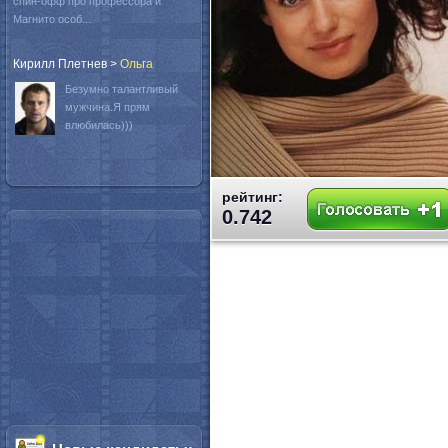
спин-офф про профессора и
Магнито особ...
Кирилл Плетнев
>
Oльга
Безумно талантливый
мужчина.Я прям
влюбилась)))
рейтинг:
0.742