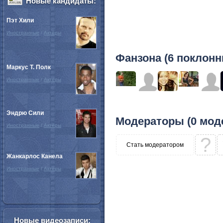
Новые кандидаты:
Пэт Хили
Иностранные
/
Актёры
Фанзона (6 поклонн
Маркус Т. Полк
Иностранные
/
Актёры
Эндрю Сили
Модераторы (0 мод
Иностранные
/
Актёры
?
Стать модератором
Жанкарлос Канела
Иностранные
/
Актёры
Новые видеозаписи: