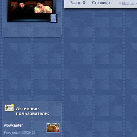
Всего :
3
Страницы :
«
предыд
Активные
пользователи:
wowkaster
Репутация 86529.92