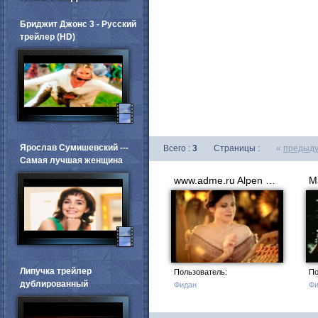
Бриджит Джонс 3 - Русский
трейлер (HD)
Ярослав Сумишевский ---
Всего :
3
Страницы :
«
предыд
Самая лучшая женщина
www.adme.ru Alpen Gold Chocolife Анна Ковальчук
Липучка трейлер
Пользователь:
По
дублированный
Фидан
Фи