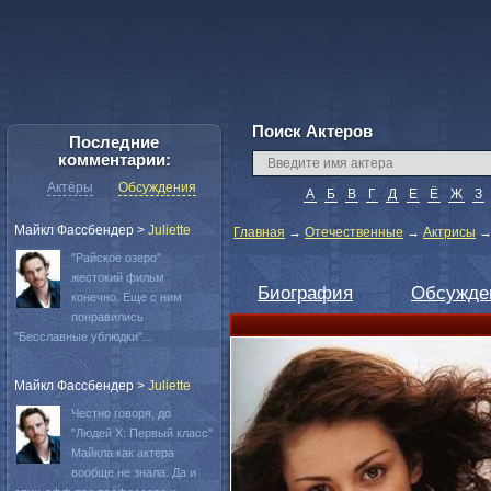
Поиск Актеров
Последние
комментарии:
Актёры
Обсуждения
А
Б
В
Г
Д
Е
Ё
Ж
З
Майкл Фассбендер
>
Juliette
Главная
→
Отечественные
→
Актрисы
"Райское озеро"
жестокий фильм
Биография
Обсужде
конечно. Еще с ним
понравились
"Бесславные ублюдки"...
Майкл Фассбендер
>
Juliette
Честно говоря, до
"Людей Х: Первый класс"
Майкла как актера
вообще не знала. Да и