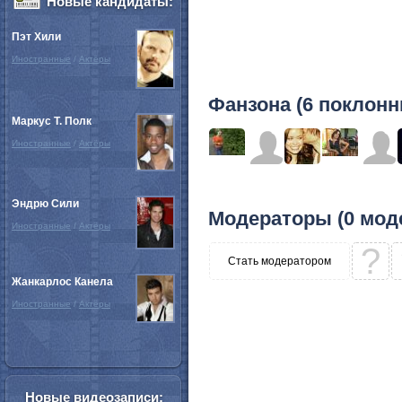
Новые кандидаты:
Пэт Хили
Иностранные
/
Актёры
Фанзона (6 поклонн
Маркус Т. Полк
Иностранные
/
Актёры
Эндрю Сили
Модераторы (0 мод
Иностранные
/
Актёры
?
Стать модератором
Жанкарлос Канела
Иностранные
/
Актёры
Новые видеозаписи: