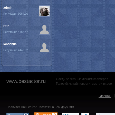
admin
Репутация 9064.00
rkth
Репутация 4483.42
londonua
Репутация 4443.92
Следи за жизнью любимых актеров
www.bestactor.ru
Голосуй, читай новости, смотри видео
Главная
Нравится наш сайт? Расскажи о нём друзьям!