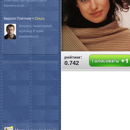
спин-офф про профессора и
Магнито особ...
Кирилл Плетнев
>
Oльга
Безумно талантливый
мужчина.Я прям
влюбилась)))
рейтинг:
0.742