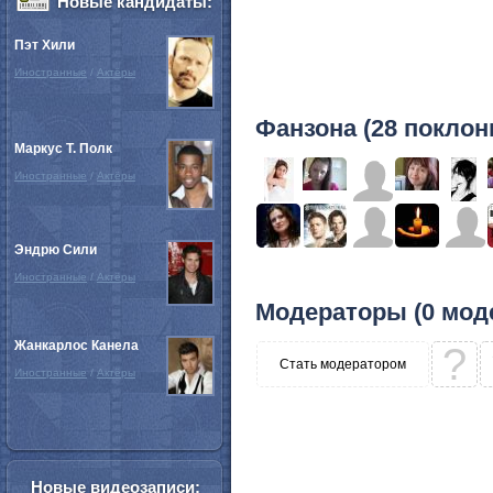
Новые кандидаты:
Пэт Хили
Иностранные
/
Актёры
Фанзона (28 поклон
Маркус Т. Полк
Иностранные
/
Актёры
Эндрю Сили
Иностранные
/
Актёры
Модераторы (0 мод
Жанкарлос Канела
?
Стать модератором
Иностранные
/
Актёры
Новые видеозаписи: