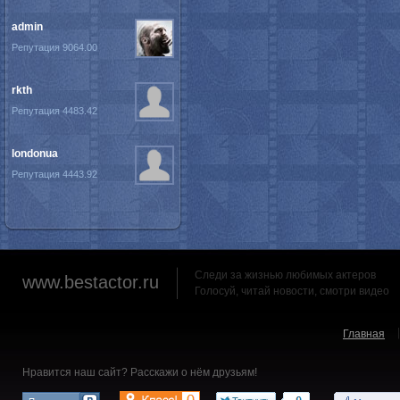
admin
Репутация 9064.00
rkth
Репутация 4483.42
londonua
Репутация 4443.92
Следи за жизнью любимых актеров
www.bestactor.ru
Голосуй, читай новости, смотри видео
Главная
Нравится наш сайт? Расскажи о нём друзьям!