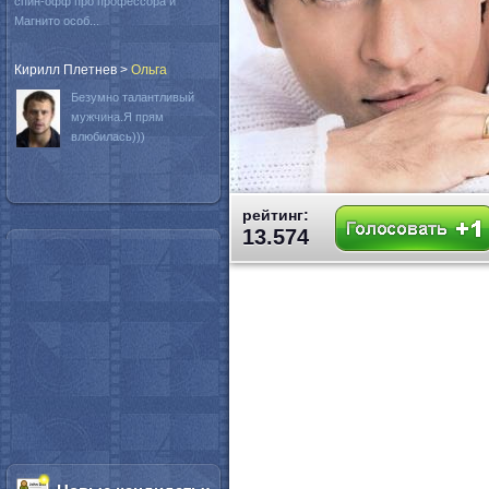
спин-офф про профессора и
Магнито особ...
Кирилл Плетнев
>
Oльга
Безумно талантливый
мужчина.Я прям
влюбилась)))
рейтинг:
13.574