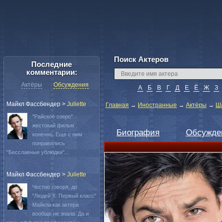
Поиск Актеров
Последние
комментарии:
Актёры
Обсуждения
А
Б
В
Г
Д
Е
Ё
Ж
З
Майкл Фассбендер
>
Juliette
Главная
→
Иностранные
→
Актёры
→
Ша
"Райское озеро"
жестокий фильм
Биография
Обсужде
конечно. Еще с ним
понравились
"Бесславные ублюдки"...
Майкл Фассбендер
>
Juliette
Честно говоря, до
"Людей Х: Первый класс"
Майкла как актера
вообще не знала. Да и