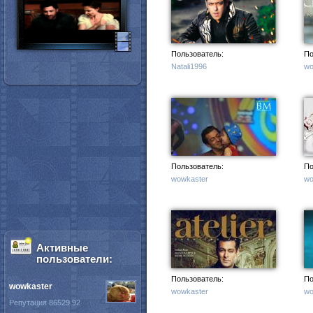
Пользователь:
По
Natali1996
wo
Пользователь:
По
wowkaster
wo
Активные
пользователи:
Пользователь:
По
wowkaster
wowkaster
wo
Репутация 86529.92