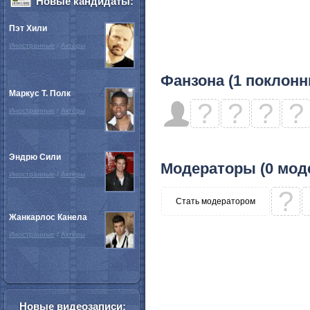
Новые кандидаты:
Пэт Хили
Иностранные
/
Актёры
Фанзона (1 поклонн
Маркус Т. Полк
?
?
?
?
Иностранные
/
Актёры
Эндрю Сили
Модераторы (0 мод
Иностранные
/
Актёры
?
Стать модератором
Жанкарлос Канела
Иностранные
/
Актёры
Новые видеозаписи: