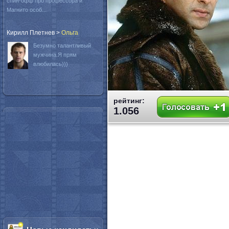
спин-офф про профессора и
Магнито особ...
Кирилл Плетнев
>
Oльга
Безумно талантливый
мужчина.Я прям
влюбилась)))
рейтинг:
1.056