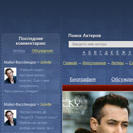
Поиск Актеров
Последние
комментарии:
Актёры
Обсуждения
А
Б
В
Г
Д
Е
Ё
Ж
З
Майкл Фассбендер
>
Juliette
Главная
→
Иностранные
→
Актёры
→
С
"Райское озеро"
жестокий фильм
Биография
Обсужде
конечно. Еще с ним
понравились
"Бесславные ублюдки"...
Майкл Фассбендер
>
Juliette
Честно говоря, до
"Людей Х: Первый класс"
Майкла как актера
вообще не знала. Да и