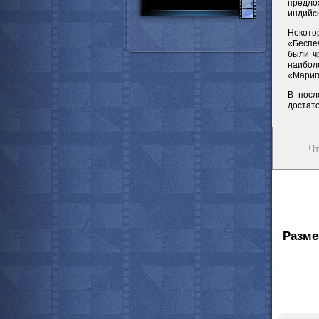
предло
индийск
Некотор
«Беспе
были ч
наибол
«Мариг
В посл
достат
Чт
Разме