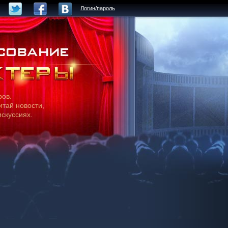
Логин/пароль
ров.
итай новости,
искуссиях.