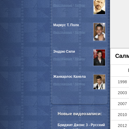
Иностранные
/
Актёры
Маркус Т. Полк
Иностранные
/
Актёры
Эндрю Сили
Салм
Иностранные
/
Актёры
Жанкарлос Канела
1998
Иностранные
/
Актёры
2003
2007
Новые видеозаписи:
2010
Бриджит Джонс 3 - Русский
2012