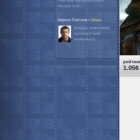
спин-офф про профессора и
Магнито особ...
Кирилл Плетнев
>
Oльга
Безумно талантливый
мужчина.Я прям
влюбилась)))
рейтинг
1.056