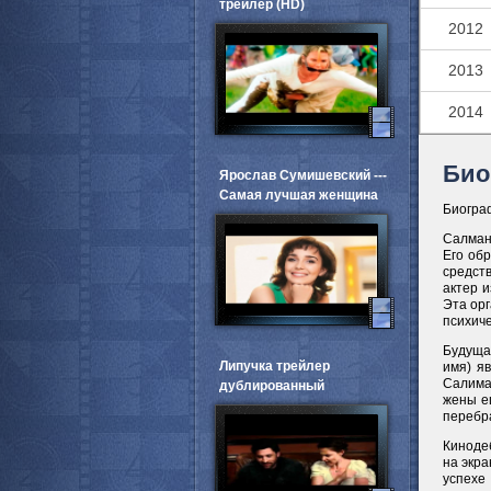
трейлер (HD)
2012
2013
2014
Био
Ярослав Сумишевский ---
Самая лучшая женщина
Биогра
Салман 
Его об
средст
актер 
Эта ор
психич
Будуща
Липучка трейлер
имя) я
Салима 
дублированный
жены е
перебра
Кинодеб
на экр
успехе