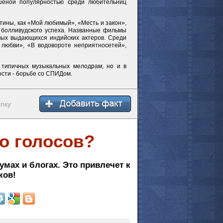
ешеной популярностью среди любительниц
тины, как «Мой любимый», «Месть и закон»,
мотреть всё
 болливудского успеха. Названные фильмы
мых выдающихся индийских актеров. Среди
 любви», «В водовороте неприятносетей»,
 типичных музыкальных мелодрам, но и в
сти - борьбе со СПИДом.
опку
о голосов?
умах и блогах. Это привлечет к
ков!