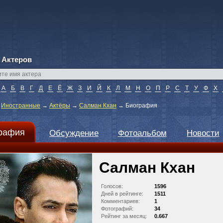
 Актеров
А
Б
В
Г
Д
Е
Ё
Ж
З
И
Й
К
Л
М
Н
О
П
Р
С
Т
У
Ф
Х
→
Иностранные
→
Актёры
→
Салман Кхан
→
Биография
рафия
Обсуждение
Фотоальбом
Новости
Салман Кхан
Голосов:
1596
Дней в рейтинге:
1511
Комментариев:
1
Фотографий:
34
Рейтинг за месяц:
0.667