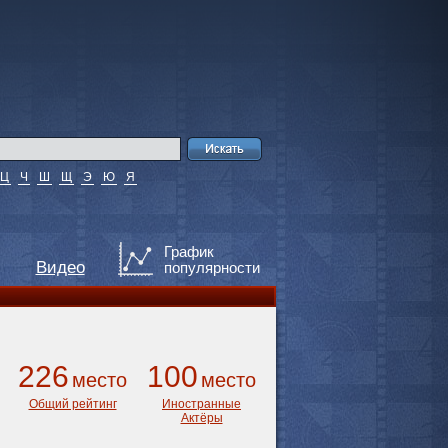
Ц
Ч
Ш
Щ
Э
Ю
Я
График
Видео
популярности
226
100
место
место
Общий рейтинг
Иностранные
Актёры