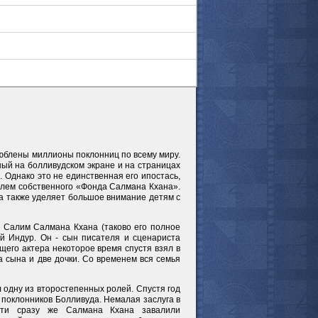
люблены миллионы поклонниц по всему миру.
ный на болливудском экране и на страницах
 Однако это не единственная его ипостась,
елем собственного «Фонда Салмана Кхана».
а также уделяет большое внимание детям с
 Салим Салмана Кхана (таково его полное
й Индур. Он - сын писателя и сценариста
щего актера некоторое время спустя взял в
 сына и две дочки. Со временем вся семья
л одну из второстепенных ролей. Спустя год
поклонников Болливуда. Немалая заслуга в
очти сразу же Салмана Кхана завалили