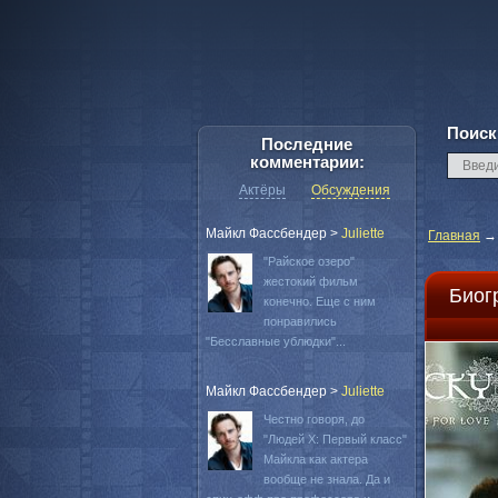
Поиск
Последние
комментарии:
Актёры
Обсуждения
Майкл Фассбендер
>
Juliette
Главная
"Райское озеро"
жестокий фильм
Биог
конечно. Еще с ним
понравились
"Бесславные ублюдки"...
Майкл Фассбендер
>
Juliette
Честно говоря, до
"Людей Х: Первый класс"
Майкла как актера
вообще не знала. Да и