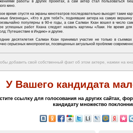
жениями работы в других проектах, а сам актер стал пользоваться б
ого кино.
ое время спустя на экраны кинотеатров последовательно выходят такие кар
с
чные близнецы», «Кто я для тебя?», поднявшие актера на самую вершину
резвычайно популярны в 90-е годы, а сам Салман Кхан вошел в число са
ее успешных работ Кхана следует назвать картины «Лаки. Не время для
олд: Путешествие в Индию» и другие.
едние десятилетия Салман Кхан принимал участие не только в съемках
очно серьезных кинопроектах, посвященных актуальной проблеме современно
обы добавить свой собственный факт об этом актере, нажми на кн
У Вашего кандидата мал
стите ссылку для голосования на других сайтах, фор
кандидату множество поклонни