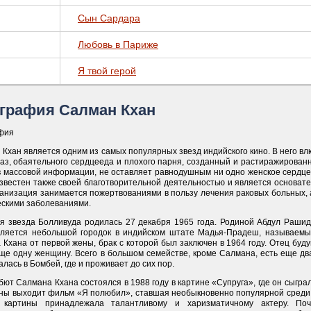
Сын Сардара
Любовь в Париже
Я твой герой
графия Салман Кхан
фия
Кхан является одним из самых популярных звезд индийского кино. В него в
раз, обаятельного сердцееда и плохого парня, созданный и растиражирован
в массовой информации, не оставляет равнодушным ни одно женское сердце.
известен также своей благотворительной деятельностью и является основат
ганизация занимается пожертвованиями в пользу лечения раковых больных, 
ескими заболеваниями.
я звезда Болливуда родилась 27 декабря 1965 года. Родиной Абдул Рашид
вляется небольшой городок в индийском штате Мадья-Прадеш, называемы
Кхана от первой жены, брак с которой был заключен в 1964 году. Отец буду
ще одну женщину. Всего в большом семействе, кроме Салмана, есть еще два
лась в Бомбей, где и проживает до сих пор.
ют Салмана Кхана состоялся в 1988 году в картине «Супруга», где он сыгра
аны выходит фильм «Я полюбил», ставшая необыкновенно популярной среди 
 картины принадлежала талантливому и харизматичному актеру. П