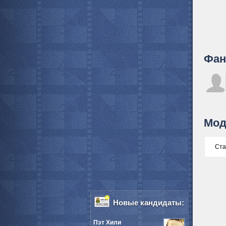
Фан
Мод
Ста
Новые кандидаты:
Пэт Хили