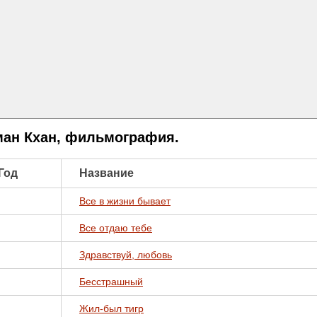
ан Кхан, фильмография.
Год
Название
Все в жизни бывает
Все отдаю тебе
Здравствуй, любовь
Бесстрашный
Жил-был тигр