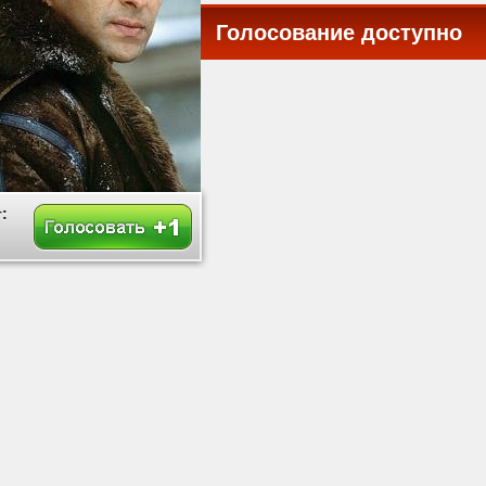
Голосование доступно
все
: