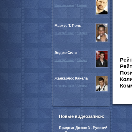
Иностранные
/
Актёры
Маркус Т. Полк
Иностранные
/
Актёры
Эндрю Сили
Рей
Иностранные
/
Актёры
Рейт
Пози
Жанкарлос Канела
Коли
Комм
Иностранные
/
Актёры
Новые видеозаписи:
Бриджит Джонс 3 - Русский