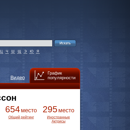
Ц
Ч
Ш
Щ
Э
Ю
Я
График
Видео
популярности
ссон
654
295
место
место
Общий рейтинг
Иностранные
Актрисы