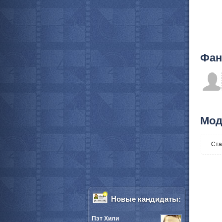
Фан
Мод
Ста
Новые кандидаты:
Пэт Хили