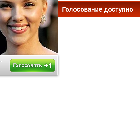
Голосование доступно
все
: