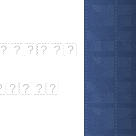
?
?
?
?
?
?
?
?
?
?
?