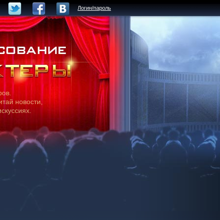
Логин/пароль
ров.
итай новости,
искуссиях.