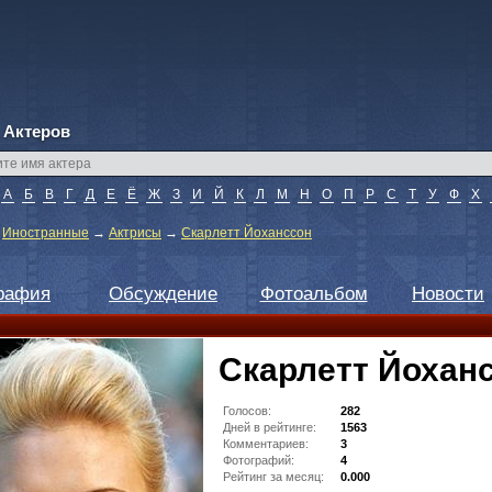
 Актеров
А
Б
В
Г
Д
Е
Ё
Ж
З
И
Й
К
Л
М
Н
О
П
Р
С
Т
У
Ф
Х
→
Иностранные
→
Актрисы
→
Скарлетт Йоханссон
рафия
Обсуждение
Фотоальбом
Новости
Скарлетт Йохан
Голосов:
282
Дней в рейтинге:
1563
Комментариев:
3
Фотографий:
4
Рейтинг за месяц:
0.000