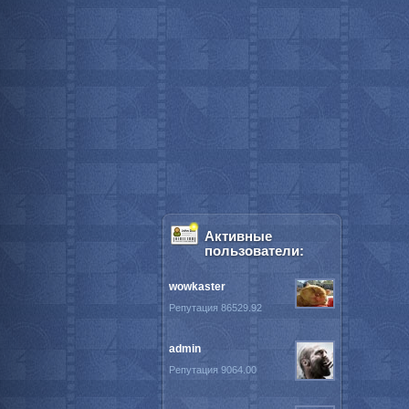
Активные
пользователи:
wowkaster
Репутация 86529.92
admin
Репутация 9064.00