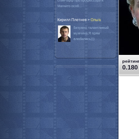
спин-офф про профессора и
Магнито особ...
Кирилл Плетнев
>
Oльга
Безумно талантливый
мужчина.Я прям
влюбилась)))
рейтинг
0.180