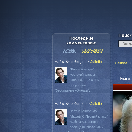
Поиск
Последние
комментарии:
Актёры
Обсуждения
Майкл Фассбендер
>
Juliette
Главная
"Райское озеро"
жестокий фильм
Биог
конечно. Еще с ним
понравились
"Бесславные ублюдки"...
Майкл Фассбендер
>
Juliette
Честно говоря, до
"Людей Х: Первый класс"
Майкла как актера
вообще не знала. Да и