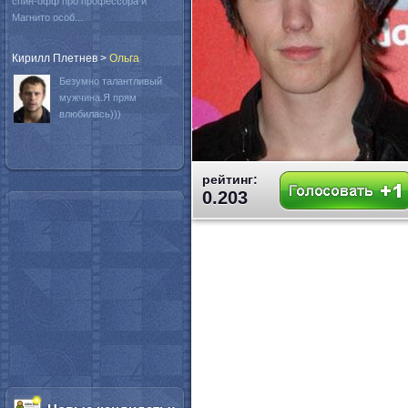
спин-офф про профессора и
Магнито особ...
Кирилл Плетнев
>
Oльга
Безумно талантливый
мужчина.Я прям
влюбилась)))
рейтинг:
0.203