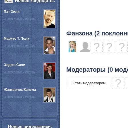
Новые кандидаты:
Пэт Хили
Иностранные
/
Актёры
Фанзона (2 поклонн
Маркус Т. Полк
?
?
?
Иностранные
/
Актёры
Эндрю Сили
Модераторы (0 мод
Иностранные
/
Актёры
?
Стать модератором
Жанкарлос Канела
Иностранные
/
Актёры
Новые видеозаписи: