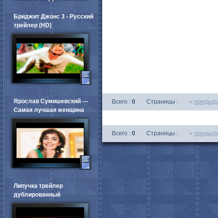
Бриджит Джонс 3 - Русский
трейлер (HD)
Ярослав Сумишевский ---
Всего :
0
Страницы :
«
предыд
Самая лучшая женщина
Всего :
0
Страницы :
«
предыд
Липучка трейлер
дублированный