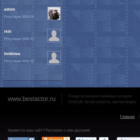
admin
Репутация 9064.00
rkth
Репутация 4483.42
londonua
Репутация 4443.92
Следи за жизнью любимых актеров
www.bestactor.ru
Голосуй, читай новости, смотри видео
Главная
Нравится наш сайт? Расскажи о нём друзьям!