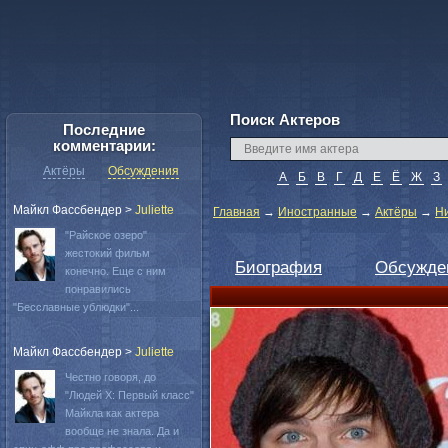
Поиск Актеров
Последние
комментарии:
Актёры
Обсуждения
А
Б
В
Г
Д
Е
Ё
Ж
З
Майкл Фассбендер
>
Juliette
Главная
→
Иностранные
→
Актёры
→
Н
"Райское озеро"
жестокий фильм
Биография
Обсужде
конечно. Еще с ним
понравились
"Бесславные ублюдки"...
Майкл Фассбендер
>
Juliette
Честно говоря, до
"Людей Х: Первый класс"
Майкла как актера
вообще не знала. Да и