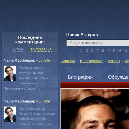
Поиск Актеров
Последние
комментарии:
Актёры
Обсуждения
А
Б
В
Г
Д
Е
Ё
Ж
З
Майкл Фассбендер
>
Juliette
Главная
→
Иностранные
→
Актёры
→
М
"Райское озеро"
жестокий фильм
Биография
Обсужде
конечно. Еще с ним
понравились
"Бесславные ублюдки"...
Майкл Фассбендер
>
Juliette
Честно говоря, до
"Людей Х: Первый класс"
Майкла как актера
вообще не знала. Да и