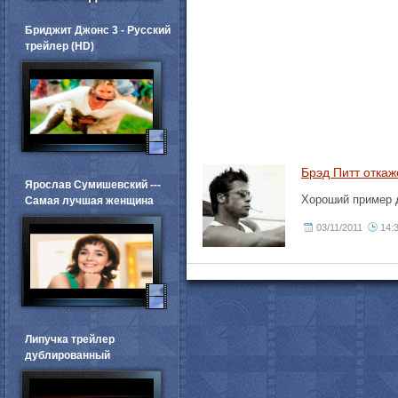
Бриджит Джонс 3 - Русский
трейлер (HD)
Брэд Питт откаж
Ярослав Сумишевский ---
Хороший пример 
Самая лучшая женщина
03/11/2011
14:
Липучка трейлер
дублированный