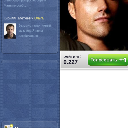
спин-офф про профессора и
Магнито особ...
Кирилл Плетнев
>
Oльга
Безумно талантливый
мужчина.Я прям
влюбилась)))
рейтинг:
0.227