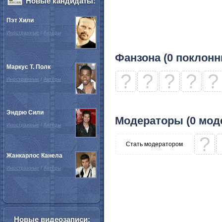
Новые кандидаты:
Пэт Хили
Иностранные
/
Актёры
Фанзона (0 поклонн
Маркус Т. Полк
?
?
?
?
?
Иностранные
/
Актёры
Эндрю Сили
Модераторы (0 мод
Иностранные
/
Актёры
?
Стать модератором
Жанкарлос Канела
Иностранные
/
Актёры
Новые видеозаписи: