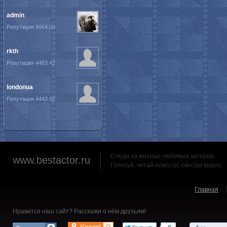
admin
Репутация 9064.00
rkth
Репутация 4483.42
londonua
Репутация 4443.92
Следи за жизнью любимых актеров
www.bestactor.ru
Голосуй, читай новости, смотри видео
Главная
Нравится наш сайт? Расскажи о нём друзьям!