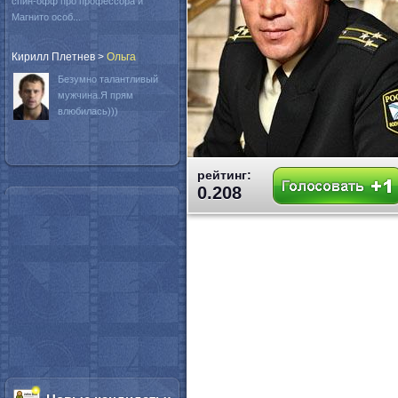
спин-офф про профессора и
Магнито особ...
Кирилл Плетнев
>
Oльга
Безумно талантливый
мужчина.Я прям
влюбилась)))
рейтинг:
0.208