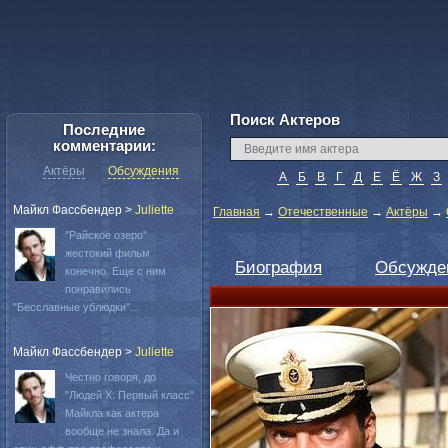
Поиск Актеров
Последние
комментарии:
Актёры
Обсуждения
А
Б
В
Г
Д
Е
Ё
Ж
З
Майкл Фассбендер
>
Juliette
Главная
→
Отечественные
→
Актёры
→
"Райское озеро"
жестокий фильм
Биография
Обсужде
конечно. Еще с ним
понравились
"Бесславные ублюдки"...
Майкл Фассбендер
>
Juliette
Честно говоря, до
"Людей Х: Первый класс"
Майкла как актера
вообще не знала. Да и