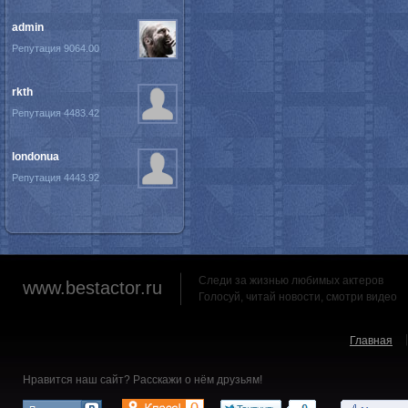
admin
Репутация 9064.00
rkth
Репутация 4483.42
londonua
Репутация 4443.92
Следи за жизнью любимых актеров
www.bestactor.ru
Голосуй, читай новости, смотри видео
Главная
Нравится наш сайт? Расскажи о нём друзьям!