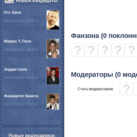
Новые кандидаты:
Пэт Хили
Иностранные
/
Актёры
Фанзона (0 поклонн
Маркус Т. Полк
?
?
?
?
?
Иностранные
/
Актёры
Эндрю Сили
Модераторы (0 мод
Иностранные
/
Актёры
?
Стать модератором
Жанкарлос Канела
Иностранные
/
Актёры
Новые видеозаписи: