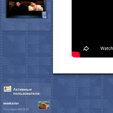
Активные
пользователи:
wowkaster
Репутация 86529.92