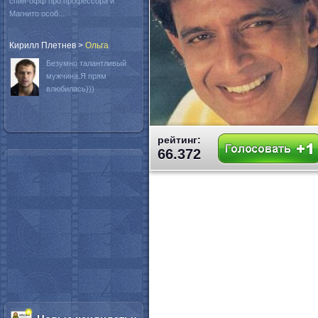
спин-офф про профессора и
Магнито особ...
Кирилл Плетнев
>
Oльга
Безумно талантливый
мужчина.Я прям
влюбилась)))
рейтинг:
66.372