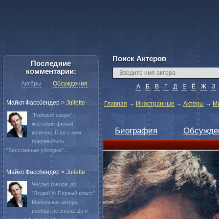
Поиск Актеров
Последние
комментарии:
Актёры
Обсуждения
А
Б
В
Г
Д
Е
Ё
Ж
З
Майкл Фассбендер
>
Juliette
Главная
→
Иностранные
→
Актёры
→
М
"Райское озеро"
жестокий фильм
Биография
Обсужде
конечно. Еще с ним
понравились
"Бесславные ублюдки"...
Майкл Фассбендер
>
Juliette
Честно говоря, до
"Людей Х: Первый класс"
Майкла как актера
вообще не знала. Да и