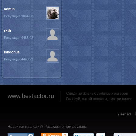
admin
Репутация 9064.00
rkth
Репутация 4483.42
londonua
Репутация 4443.92
Следи за жизнью любимых актеров
www.bestactor.ru
Голосуй, читай новости, смотри видео
Главная
Нравится наш сайт? Расскажи о нём друзьям!