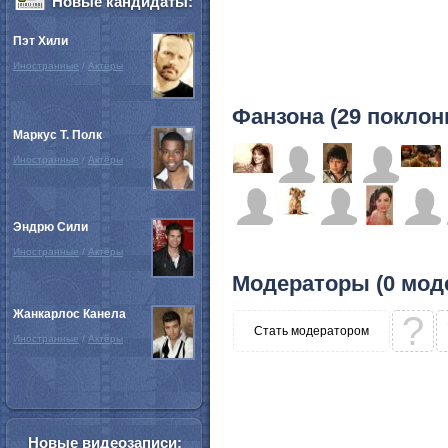
Новые кандидаты:
Пэт Хили
Иностранные
/
Актёры
Фанзона (29 поклон
Маркус Т. Полк
Иностранные
/
Актёры
Эндрю Сили
Иностранные
/
Актёры
Модераторы (0 мод
Жанкарлос Канела
?
Стать модератором
Иностранные
/
Актёры
Новые видеозаписи: