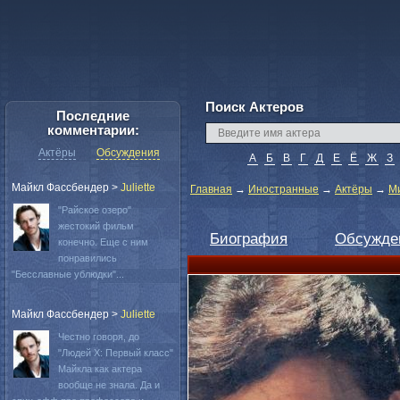
Поиск Актеров
Последние
комментарии:
Актёры
Обсуждения
А
Б
В
Г
Д
Е
Ё
Ж
З
Майкл Фассбендер
>
Juliette
Главная
→
Иностранные
→
Актёры
→
М
"Райское озеро"
жестокий фильм
Биография
Обсужде
конечно. Еще с ним
понравились
"Бесславные ублюдки"...
Майкл Фассбендер
>
Juliette
Честно говоря, до
"Людей Х: Первый класс"
Майкла как актера
вообще не знала. Да и