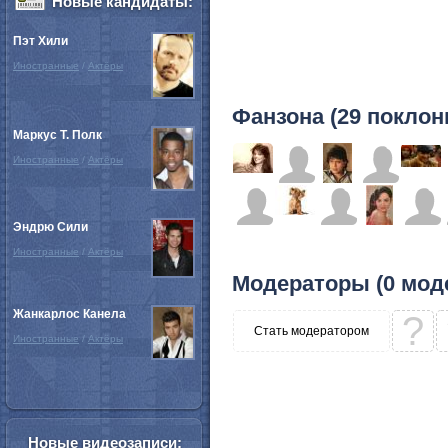
Новые кандидаты:
Пэт Хили
Иностранные
/
Актёры
Фанзона (29 поклон
Маркус Т. Полк
Иностранные
/
Актёры
Эндрю Сили
Иностранные
/
Актёры
Модераторы (0 мод
Жанкарлос Канела
?
Стать модератором
Иностранные
/
Актёры
Новые видеозаписи: