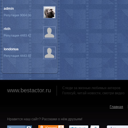
admin
Репутация 9064.00
rkth
Репутация 4483.42
londonua
Репутация 4443.92
Следи за жизнью любимых актеров
www.bestactor.ru
Голосуй, читай новости, смотри видео
Главная
Нравится наш сайт? Расскажи о нём друзьям!