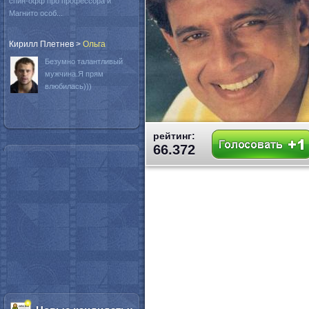
спин-офф про профессора и
Магнито особ...
Кирилл Плетнев
>
Oльга
Безумно талантливый
мужчина.Я прям
влюбилась)))
рейтинг:
66.372