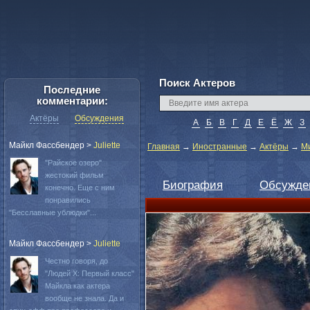
Поиск Актеров
Последние
комментарии:
Актёры
Обсуждения
А
Б
В
Г
Д
Е
Ё
Ж
З
Майкл Фассбендер
>
Juliette
Главная
→
Иностранные
→
Актёры
→
М
"Райское озеро"
жестокий фильм
Биография
Обсужде
конечно. Еще с ним
понравились
"Бесславные ублюдки"...
Майкл Фассбендер
>
Juliette
Честно говоря, до
"Людей Х: Первый класс"
Майкла как актера
вообще не знала. Да и