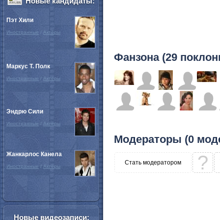
Новые кандидаты:
Пэт Хили
Иностранные
/
Актёры
Фанзона (29 поклон
Маркус Т. Полк
Иностранные
/
Актёры
Эндрю Сили
Иностранные
/
Актёры
Модераторы (0 мод
Жанкарлос Канела
?
Стать модератором
Иностранные
/
Актёры
Новые видеозаписи: