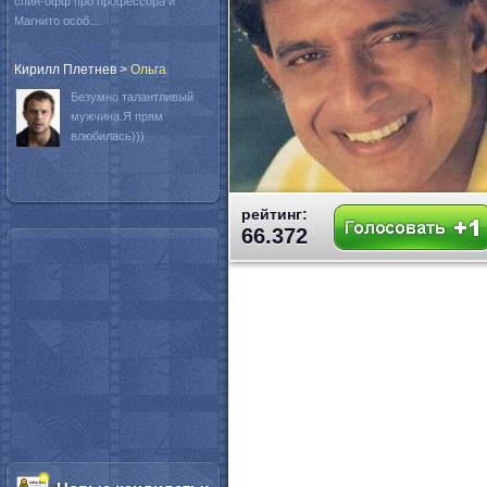
спин-офф про профессора и
Магнито особ...
Кирилл Плетнев
>
Oльга
Безумно талантливый
мужчина.Я прям
влюбилась)))
рейтинг:
66.372