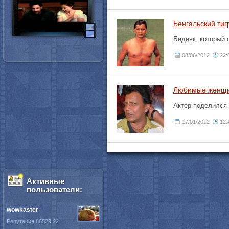
Бенгальский тиг
Бедняк, который 
08/06/2012
22:
Любимые женщи
Актер поделился
17/01/2012
12:
Активные
пользователи:
wowkaster
Репутация 86529.92