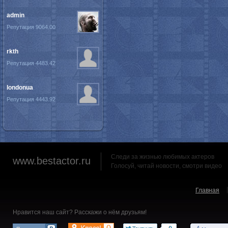
admin
Репутация 9064.00
rkth
Репутация 4483.42
londonua
Репутация 4443.92
Следи за жизнью любимых актеров
www.bestactor.ru
Голосуй, читай новости, смотри видео
Главная
Нравится наш сайт? Расскажи о нём друзьям!