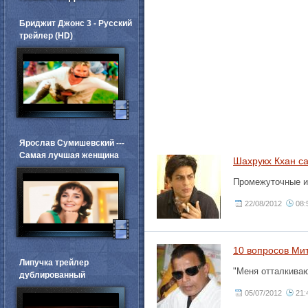
Бриджит Джонс 3 - Русский
трейлер (HD)
Ярослав Сумишевский ---
Самая лучшая женщина
Шахрукх Кхан с
Промежуточные ит
22/08/2012
08:
10 вопросов Ми
Липучка трейлер
"Меня отталкива
дублированный
05/07/2012
21: