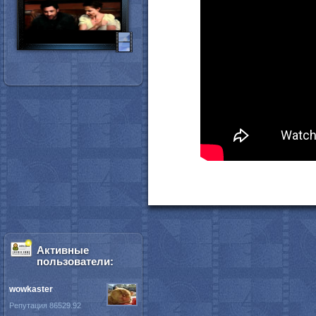
Активные
пользователи:
wowkaster
Репутация 86529.92