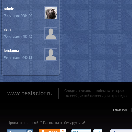
admin
Репутация 9064.00
rkth
Репутация 4483.42
londonua
Репутация 4443.92
Следи за жизнью любимых актеров
www.bestactor.ru
Голосуй, читай новости, смотри видео
Главная
Нравится наш сайт? Расскажи о нём друзьям!