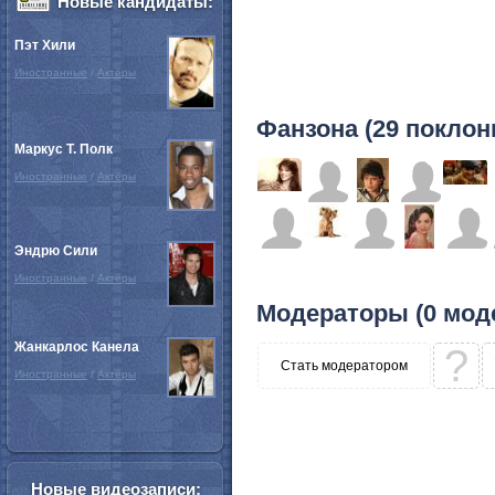
Новые кандидаты:
Пэт Хили
Иностранные
/
Актёры
Фанзона (29 поклон
Маркус Т. Полк
Иностранные
/
Актёры
Эндрю Сили
Иностранные
/
Актёры
Модераторы (0 мод
Жанкарлос Канела
?
Стать модератором
Иностранные
/
Актёры
Новые видеозаписи: