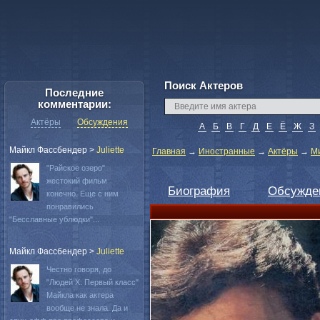
Поиск Актеров
Последние
комментарии:
Актёры
Обсуждения
А
Б
В
Г
Д
Е
Ё
Ж
З
Майкл Фассбендер
>
Juliette
Главная
→
Иностранные
→
Актёры
→
М
"Райское озеро"
жестокий фильм
Биография
Обсужде
конечно. Еще с ним
понравились
"Бесславные ублюдки"...
Майкл Фассбендер
>
Juliette
Честно говоря, до
"Людей Х: Первый класс"
Майкла как актера
вообще не знала. Да и