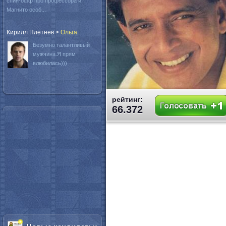
спин-офф про профессора и
Магнито особ...
Кирилл Плетнев
>
Oльга
Безумно талантливый
мужчина.Я прям
влюбилась)))
рейтинг:
66.372