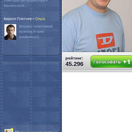
спин-офф про профессора и
Магнито особ...
Кирилл Плетнев
>
Oльга
Безумно талантливый
мужчина.Я прям
влюбилась)))
рейтинг:
45.296