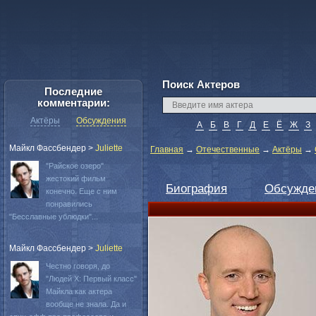
Поиск Актеров
Последние
комментарии:
Актёры
Обсуждения
А
Б
В
Г
Д
Е
Ё
Ж
З
Майкл Фассбендер
>
Juliette
Главная
→
Отечественные
→
Актёры
→
"Райское озеро"
жестокий фильм
Биография
Обсужде
конечно. Еще с ним
понравились
"Бесславные ублюдки"...
Майкл Фассбендер
>
Juliette
Честно говоря, до
"Людей Х: Первый класс"
Майкла как актера
вообще не знала. Да и