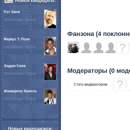
Новые кандидаты:
Пэт Хили
Иностранные
/
Актёры
Фанзона (4 поклонн
Маркус Т. Полк
?
Иностранные
/
Актёры
Эндрю Сили
Модераторы (0 мод
Иностранные
/
Актёры
?
Стать модератором
Жанкарлос Канела
Иностранные
/
Актёры
Новые видеозаписи: