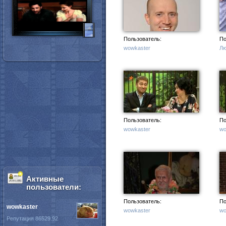
Пользователь:
По
wowkaster
Лю
Пользователь:
По
wowkaster
wo
Активные
пользователи:
Пользователь:
По
wowkaster
wowkaster
wo
Репутация 86529.92