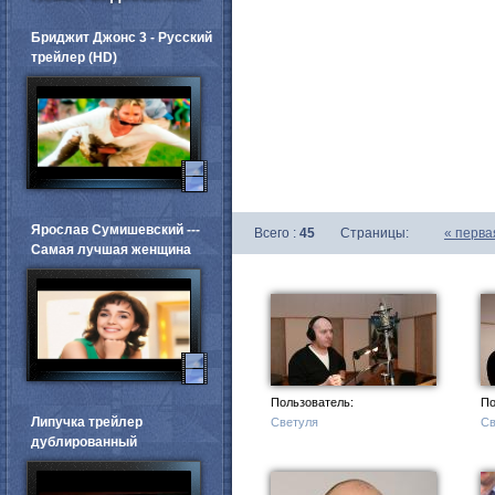
Бриджит Джонс 3 - Русский
трейлер (HD)
Ярослав Сумишевский ---
Всего :
45
Страницы:
«
перва
Самая лучшая женщина
Пользователь:
По
Липучка трейлер
Светуля
Св
дублированный