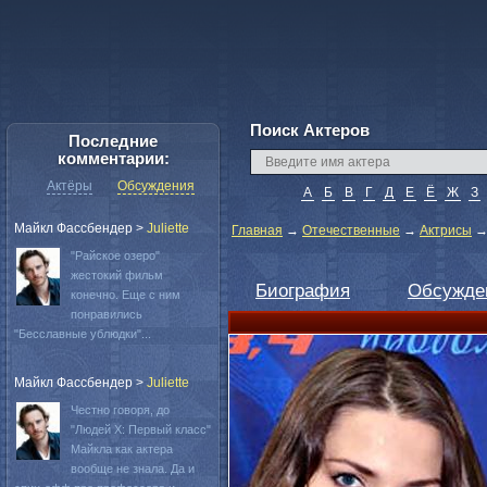
Поиск Актеров
Последние
комментарии:
Актёры
Обсуждения
А
Б
В
Г
Д
Е
Ё
Ж
З
Майкл Фассбендер
>
Juliette
Главная
→
Отечественные
→
Актрисы
"Райское озеро"
жестокий фильм
Биография
Обсужде
конечно. Еще с ним
понравились
"Бесславные ублюдки"...
Майкл Фассбендер
>
Juliette
Честно говоря, до
"Людей Х: Первый класс"
Майкла как актера
вообще не знала. Да и