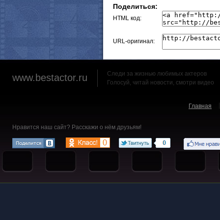
Поделиться:
HTML код:
URL-оригинал:
Следи за жизнью любимых актеров
www.bestactor.ru
Голосуй, читай новости, смотри видео
Главная
Нравится наш сайт? Расскажи о нём друзьям!