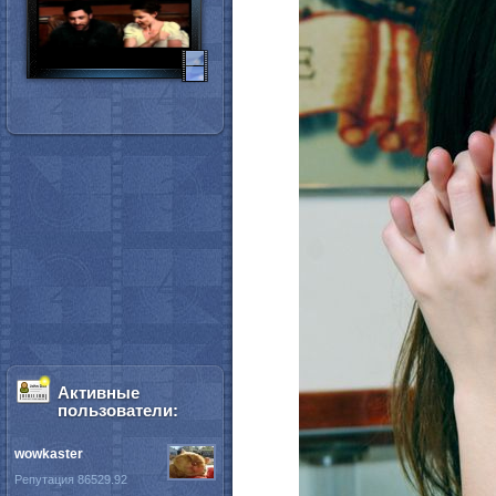
Активные
пользователи:
wowkaster
Репутация 86529.92