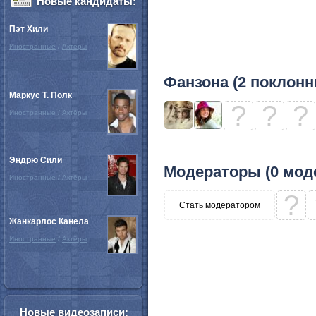
Новые кандидаты:
Пэт Хили
Иностранные
/
Актёры
Фанзона (2 поклонн
Маркус Т. Полк
?
?
?
Иностранные
/
Актёры
Эндрю Сили
Модераторы (0 мод
Иностранные
/
Актёры
?
Стать модератором
Жанкарлос Канела
Иностранные
/
Актёры
Новые видеозаписи: