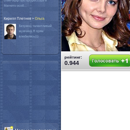
спин-офф про профессора и
Магнито особ...
Кирилл Плетнев
>
Oльга
Безумно талантливый
мужчина.Я прям
влюбилась)))
рейтинг:
0.944