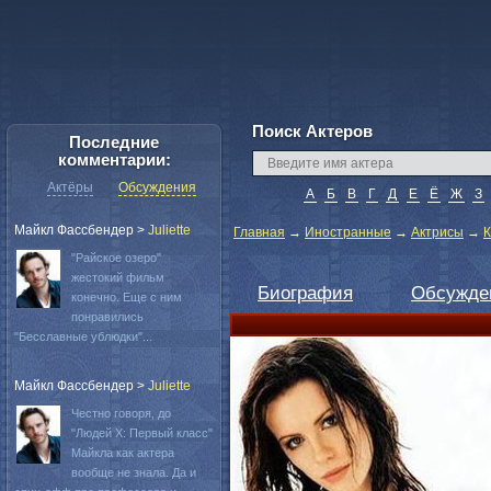
Поиск Актеров
Последние
комментарии:
Актёры
Обсуждения
А
Б
В
Г
Д
Е
Ё
Ж
З
Майкл Фассбендер
>
Juliette
Главная
→
Иностранные
→
Актрисы
→
К
"Райское озеро"
жестокий фильм
Биография
Обсужде
конечно. Еще с ним
понравились
"Бесславные ублюдки"...
Майкл Фассбендер
>
Juliette
Честно говоря, до
"Людей Х: Первый класс"
Майкла как актера
вообще не знала. Да и