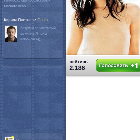
спин-офф про профессора и
Магнито особ...
Кирилл Плетнев
>
Oльга
Безумно талантливый
мужчина.Я прям
влюбилась)))
рейтинг:
2.186