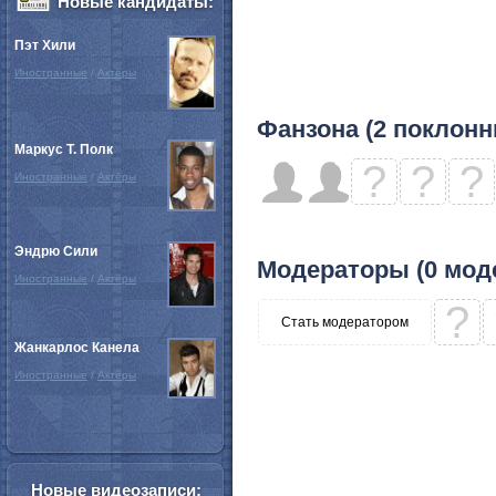
Новые кандидаты:
Пэт Хили
Иностранные
/
Актёры
Фанзона (2 поклонн
Маркус Т. Полк
?
?
?
Иностранные
/
Актёры
Эндрю Сили
Модераторы (0 мод
Иностранные
/
Актёры
?
Стать модератором
Жанкарлос Канела
Иностранные
/
Актёры
Новые видеозаписи: