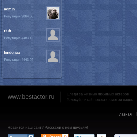
admin
Репутация 9064.00
rkth
Репутация 4483.42
londonua
Репутация 4443.92
Следи за жизнью любимых актеров
www.bestactor.ru
Голосуй, читай новости, смотри видео
Главная
Нравится наш сайт? Расскажи о нём друзьям!