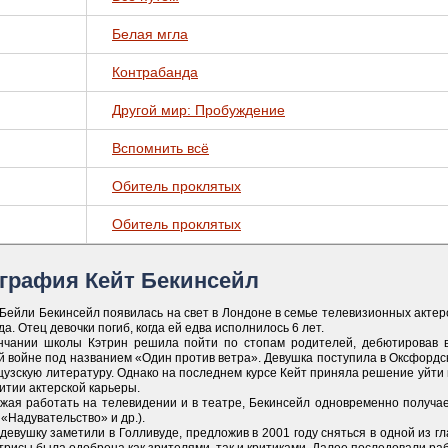
Белая мгла
с
Контрабанда
Другой мир: Пробуждение
Вспомнить всё
Обитель проклятых
Обитель проклятых
графия Кейт Бекинсейл
 Бейли Бекинсейл появилась на свет в Лондоне в семье телевизионных акте
да. Отец девочки погиб, когда ей едва исполнилось 6 лет.
нчании школы Кэтрин решила пойти по стопам родителей, дебютировав 
 войне под названием «Один против ветра». Девушка поступила в Оксфордски
узскую литературу. Однако на последнем курсе Кейт приняла решение уйти 
итии актерской карьеры.
жая работать на телевидении и в театре, Бекинсейл одновременно получа
 «Надувательство» и др.).
девушку заметили в Голливуде, предложив в 2001 году сняться в одной из 