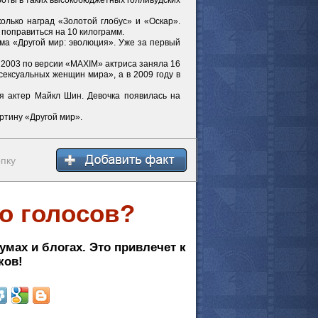
боты в таких высокобюджетных голливудских
олько наград «Золотой глобус» и «Оскар».
поправиться на 10 килограмм.
ьма «Другой мир: эволюция». Уже за первый
 2003 по версии «MAXIM» актриса заняла 16
сексуальных женщин мира», а в 2009 году в
я актер Майкл Шин. Девочка появилась на
ртину «Другой мир».
опку
о голосов?
умах и блогах. Это привлечет к
ков!