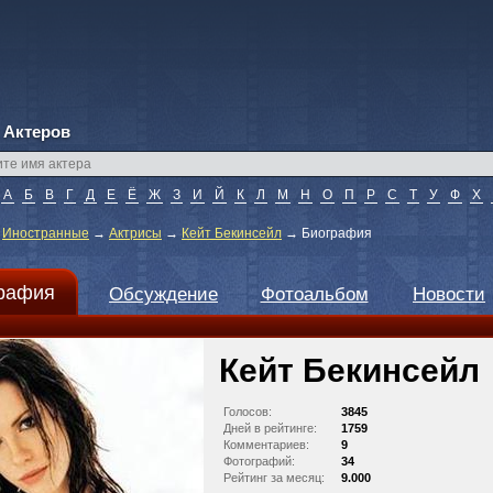
 Актеров
А
Б
В
Г
Д
Е
Ё
Ж
З
И
Й
К
Л
М
Н
О
П
Р
С
Т
У
Ф
Х
→
Иностранные
→
Актрисы
→
Кейт Бекинсейл
→
Биография
рафия
Обсуждение
Фотоальбом
Новости
Кейт Бекинсейл
Голосов:
3845
Дней в рейтинге:
1759
Комментариев:
9
Фотографий:
34
Рейтинг за месяц:
9.000