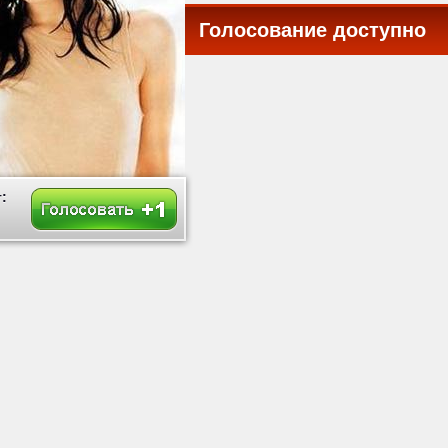
Голосование доступно
все
: