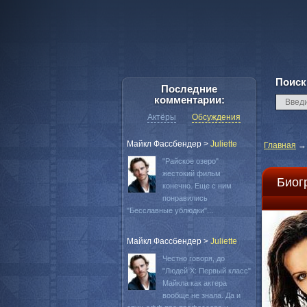
Поиск
Последние
комментарии:
Актёры
Обсуждения
Майкл Фассбендер
>
Juliette
Главная
"Райское озеро"
жестокий фильм
Биог
конечно. Еще с ним
понравились
"Бесславные ублюдки"...
Майкл Фассбендер
>
Juliette
Честно говоря, до
"Людей Х: Первый класс"
Майкла как актера
вообще не знала. Да и