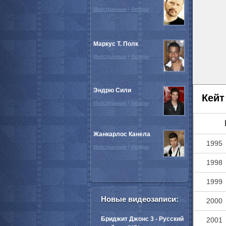
Иностранные
/
Актёры
Маркус Т. Полк
Иностранные
/
Актёры
Эндрю Сили
Кейт
Иностранные
/
Актёры
Жанкарлос Канела
1995
Иностранные
/
Актёры
1998
1999
Новые видеозаписи:
2000
Бриджит Джонс 3 - Русский
2001