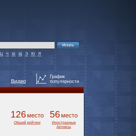
Ц
Ч
Ш
Щ
Э
Ю
Я
График
Видео
популярности
126
56
место
место
Общий рейтинг
Иностранные
Актрисы