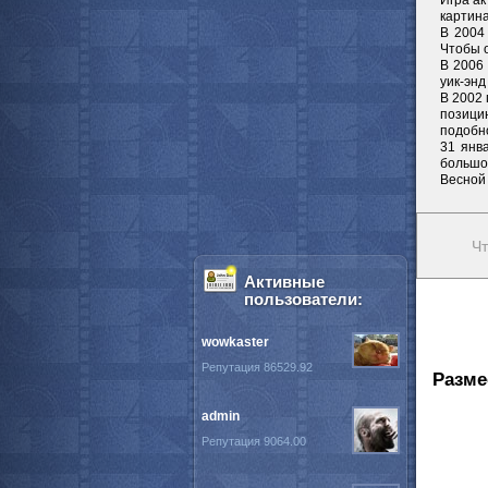
Игра ак
картина
В 2004
Чтобы 
В 2006
уик-энд
В 2002
позицию
подобн
31 янв
большом
Весной
Чт
Активные
пользователи:
wowkaster
Репутация 86529.92
Разме
admin
Репутация 9064.00