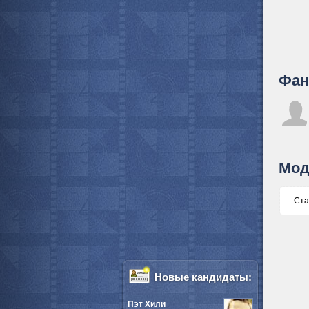
Фан
Мод
Ста
Новые кандидаты:
Пэт Хили