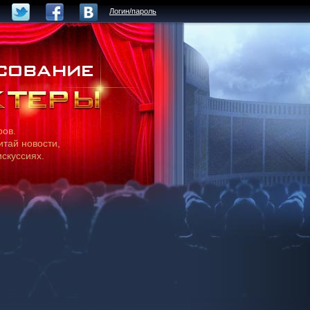
Логин/пароль
ров.
итай новости,
искуссиях.