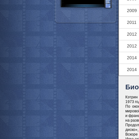
2009
2011
2012
2012
2014
2014
Био
Кэтрин
1973 го
По око
мировой
и франц
на разв
Продол
диско»,
Вскоре 