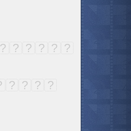
?
?
?
?
?
?
?
?
?
?
?