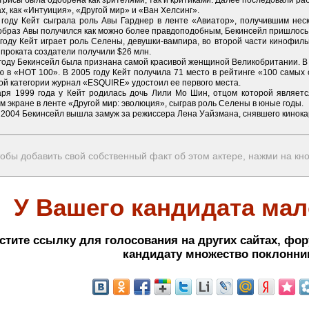
трисы была одобрена как зрителями, так и критиками. Далее последовали ра
х, как «Интуиция», «Другой мир» и «Ван Хелсинг».
 году Кейт сыграла роль Авы Гарднер в ленте «Авиатор», получившим неск
образ Авы получился как можно более правдоподобным, Бекинсейл пришлось 
 году Кейт играет роль Селены, девушки-вампира, во второй части кинофил
 проката создатели получили $26 млн.
 году Бекинсейл была признана самой красивой женщиной Великобритании. В
 в «HOT 100». В 2005 году Кейт получила 71 место в рейтинге «100 самых 
ой категории журнал «ESQUIRE» удостоил ее первого места.
аря 1999 года у Кейт родилась дочь Лили Мо Шин, отцом которой являетс
 экране в ленте «Другой мир: эволюция», сыграв роль Селены в юные годы.
 2004 Бекинсейл вышла замуж за режиссера Лена Уайзмана, снявшего кинока
обы добавить свой собственный факт об этом актере, нажми на кн
У Вашего кандидата мал
стите ссылку для голосования на других сайтах, фор
кандидату множество поклонни