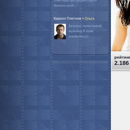
спин-офф про профессора и
Магнито особ...
Кирилл Плетнев
>
Oльга
Безумно талантливый
мужчина.Я прям
влюбилась)))
рейтинг
2.186