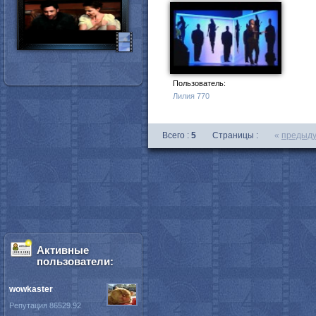
Пользователь:
Лилия 770
Всего :
5
Страницы :
«
предыд
Активные
пользователи:
wowkaster
Репутация 86529.92