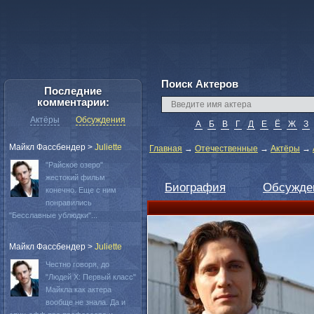
Поиск Актеров
Последние
комментарии:
Актёры
Обсуждения
А
Б
В
Г
Д
Е
Ё
Ж
З
Майкл Фассбендер
>
Juliette
Главная
→
Отечественные
→
Актёры
→
"Райское озеро"
жестокий фильм
Биография
Обсужде
конечно. Еще с ним
понравились
"Бесславные ублюдки"...
Майкл Фассбендер
>
Juliette
Честно говоря, до
"Людей Х: Первый класс"
Майкла как актера
вообще не знала. Да и