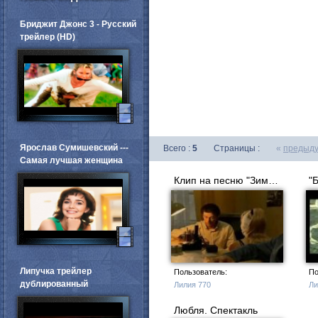
Бриджит Джонс 3 - Русский
трейлер (HD)
Ярослав Сумишевский ---
Всего :
5
Страницы :
«
предыд
Самая лучшая женщина
Клип на песню "Зимовье зверей".
Липучка трейлер
Пользователь:
По
дублированный
Лилия 770
Ли
Любля. Спектакль