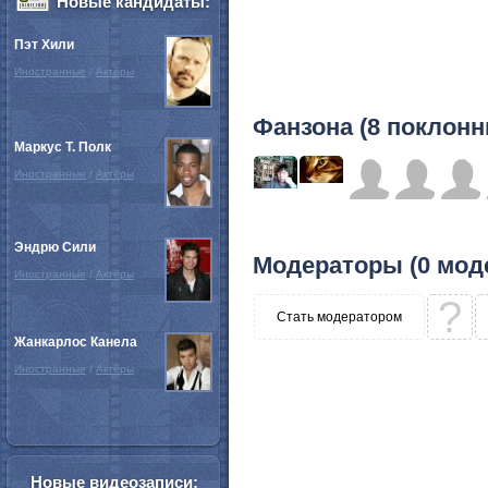
Новые кандидаты:
Пэт Хили
Иностранные
/
Актёры
Фанзона (8 поклонн
Маркус Т. Полк
Иностранные
/
Актёры
Эндрю Сили
Модераторы (0 мод
Иностранные
/
Актёры
?
Стать модератором
Жанкарлос Канела
Иностранные
/
Актёры
Новые видеозаписи: