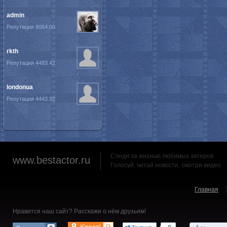
admin
Репутация 9064.00
rkth
Репутация 4483.42
londonua
Репутация 4443.92
Следи за жизнью любимых актеров
www.bestactor.ru
Голосуй, читай новости, смотри видео
Главная
Нравится наш сайт? Расскажи о нём друзьям!