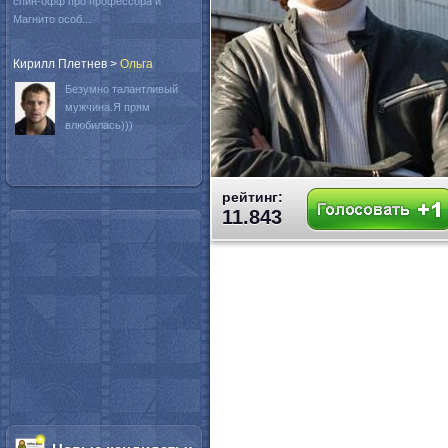
спин-офф про профессора и
Магнито особ...
Кирилл Плетнев
>
Oльга
Безумно талантливый
мужчина.Я прям
влюбилась)))
рейтинг:
11.843