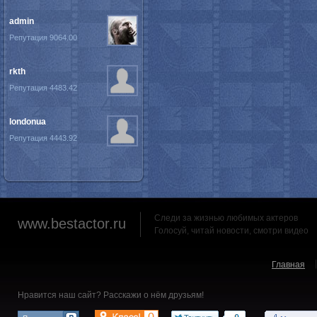
admin
Репутация 9064.00
rkth
Репутация 4483.42
londonua
Репутация 4443.92
Следи за жизнью любимых актеров
www.bestactor.ru
Голосуй, читай новости, смотри видео
Главная
Нравится наш сайт? Расскажи о нём друзьям!