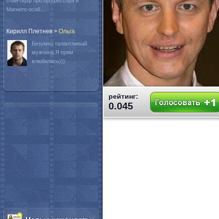
спин-офф про профессора и
Магнито особ...
Кирилл Плетнев
>
Oльга
Безумно талантливый
мужчина.Я прям
влюбилась)))
рейтинг:
0.045