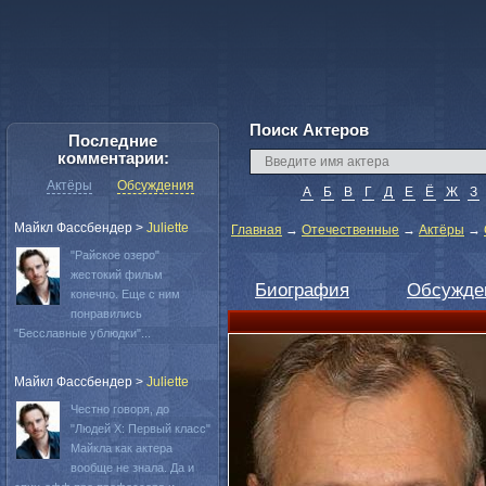
Поиск Актеров
Последние
комментарии:
Актёры
Обсуждения
А
Б
В
Г
Д
Е
Ё
Ж
З
Майкл Фассбендер
>
Juliette
Главная
→
Отечественные
→
Актёры
→
"Райское озеро"
жестокий фильм
Биография
Обсужде
конечно. Еще с ним
понравились
"Бесславные ублюдки"...
Майкл Фассбендер
>
Juliette
Честно говоря, до
"Людей Х: Первый класс"
Майкла как актера
вообще не знала. Да и