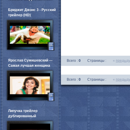
Бриджит Джонс 3 - Русский
трейлер (HD)
Ярослав Сумишевский ---
Всего :
0
Страницы :
«
предыд
Самая лучшая женщина
Всего :
0
Страницы :
«
предыд
Липучка трейлер
дублированный