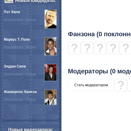
Новые кандидаты:
Пэт Хили
Иностранные
/
Актёры
Фанзона (0 поклонн
Маркус Т. Полк
?
?
?
?
?
Иностранные
/
Актёры
Эндрю Сили
Модераторы (0 мод
Иностранные
/
Актёры
?
Стать модератором
Жанкарлос Канела
Иностранные
/
Актёры
Новые видеозаписи: