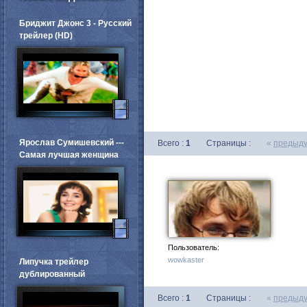
Бриджит Джонс 3 - Русский
трейлер (HD)
Ярослав Сумишевский ---
Всего :
1
Страницы :
«
предыд
Самая лучшая женщина
Пользователь:
wowkaster
Липучка трейлер
дублированный
Всего :
1
Страницы :
«
предыд