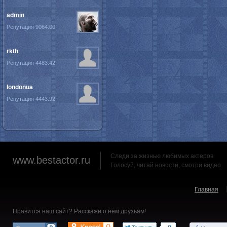
admin
Репутация 9064.00
rkth
Репутация 4483.42
londonua
Репутация 4443.92
Следи за жизнью любимых актеров
www.bestactor.ru
Голосуй, читай новости, смотри видео
Главная
Нравится наш сайт? Расскажи о нём друзьям!