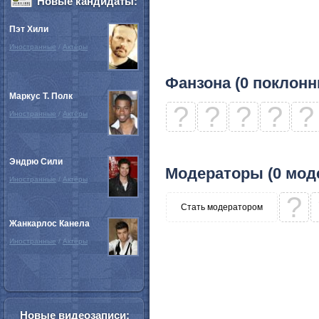
Новые кандидаты:
Пэт Хили
Иностранные
/
Актёры
Фанзона (0 поклонн
Маркус Т. Полк
?
?
?
?
?
Иностранные
/
Актёры
Эндрю Сили
Модераторы (0 мод
Иностранные
/
Актёры
?
Стать модератором
Жанкарлос Канела
Иностранные
/
Актёры
Новые видеозаписи: