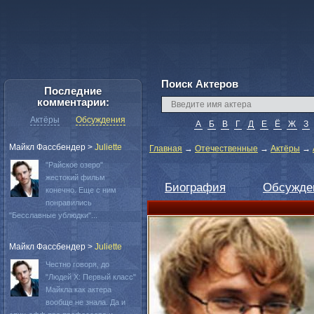
Поиск Актеров
Последние
комментарии:
Актёры
Обсуждения
А
Б
В
Г
Д
Е
Ё
Ж
З
Майкл Фассбендер
>
Juliette
Главная
→
Отечественные
→
Актёры
→
"Райское озеро"
жестокий фильм
Биография
Обсужде
конечно. Еще с ним
понравились
"Бесславные ублюдки"...
Майкл Фассбендер
>
Juliette
Честно говоря, до
"Людей Х: Первый класс"
Майкла как актера
вообще не знала. Да и