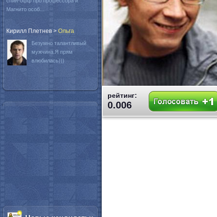
спин-офф про профессора и
Магнито особ...
Кирилл Плетнев
>
Oльга
Безумно талантливый
мужчина.Я прям
влюбилась)))
рейтинг:
0.006