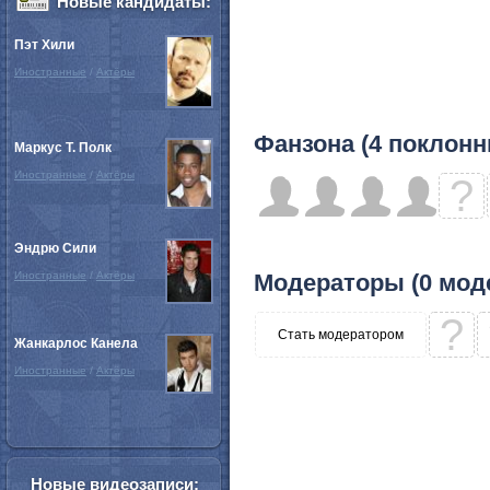
Новые кандидаты:
Пэт Хили
Иностранные
/
Актёры
Фанзона (4 поклонн
Маркус Т. Полк
Иностранные
/
Актёры
?
Эндрю Сили
Иностранные
/
Актёры
Модераторы (0 мод
?
Стать модератором
Жанкарлос Канела
Иностранные
/
Актёры
Новые видеозаписи: