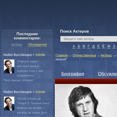
Поиск Актеров
Последние
комментарии:
Актёры
Обсуждения
А
Б
В
Г
Д
Е
Ё
Ж
З
Майкл Фассбендер
>
Juliette
Главная
→
Отечественные
→
Актёры
→
нельзя"
"Райское озеро"
жестокий фильм
конечно. Еще с ним
Биография
Обсужде
понравились
"Бесславные ублюдки"...
Майкл Фассбендер
>
Juliette
Честно говоря, до
"Людей Х: Первый класс"
Майкла как актера
вообще не знала. Да и