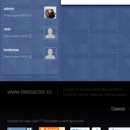
admin
Репутация 9064.00
rkth
Репутация 4483.42
londonua
Репутация 4443.92
Следи за жизнью любимых актеров
www.bestactor.ru
Голосуй, читай новости, смотри видео
Главная
Нравится наш сайт? Расскажи о нём друзьям!