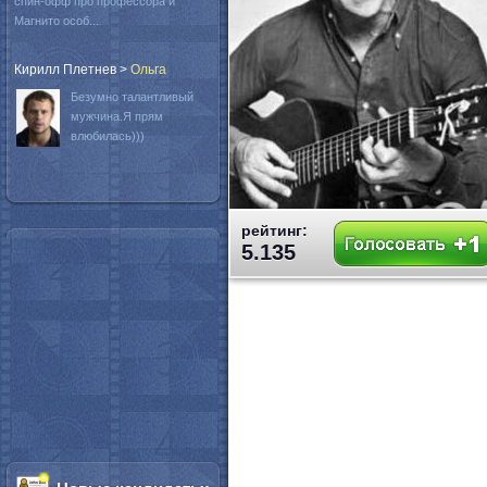
спин-офф про профессора и
Магнито особ...
Кирилл Плетнев
>
Oльга
Безумно талантливый
мужчина.Я прям
влюбилась)))
рейтинг:
5.135