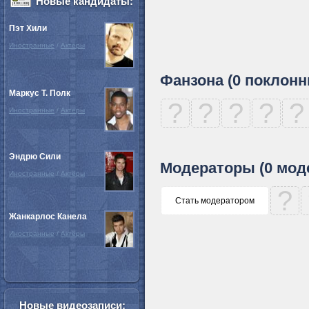
Новые кандидаты:
Пэт Хили
Иностранные
/
Актёры
Фанзона (0 поклонн
Маркус Т. Полк
?
?
?
?
?
Иностранные
/
Актёры
Эндрю Сили
Модераторы (0 мод
Иностранные
/
Актёры
?
Стать модератором
Жанкарлос Канела
Иностранные
/
Актёры
Новые видеозаписи: