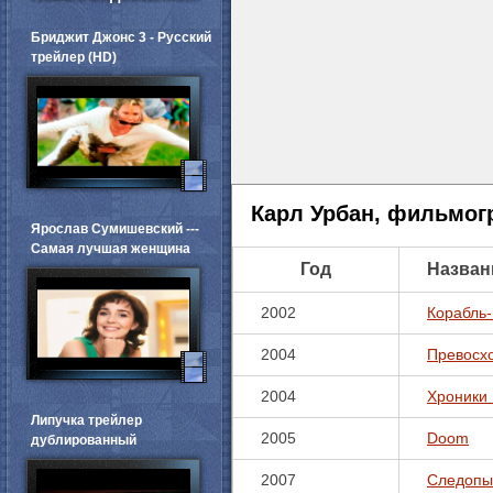
Бриджит Джонс 3 - Русский
трейлер (HD)
Карл Урбан, фильмог
Ярослав Сумишевский ---
Самая лучшая женщина
Год
Назван
2002
Корабль-
2004
Превосх
2004
Хроники
Липучка трейлер
2005
Doom
дублированный
2007
Следопы