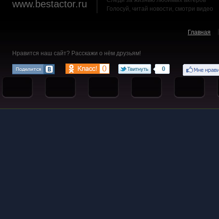
Следи за жизнью любимых актеров
www.bestactor.ru
Голосуй, читай новости, смотри видео
Главная
Нравится наш сайт? Расскажи о нём друзьям!