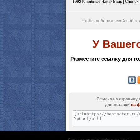
1992 Кладбище Чанак Баир | Chunuk B
Чтобы добавить свой собств
У Вашег
Разместите ссылку для го
Ссылка на страницу 
для вставки
на 