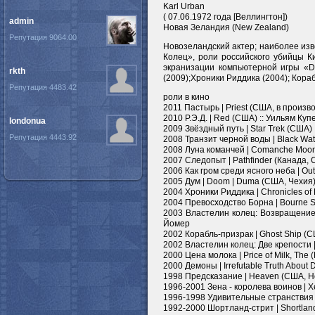
Karl Urban
( 07.06.1972 года [Веллингтон])
admin
Новая Зеландия (New Zealand)
Репутация 9064.00
Новозеландский актер; наиболее изв
Колец», роли российского убийцы К
экранизации компьютерной игры «Do
rkth
(2009);Хроники Риддика (2004); Кораб
Репутация 4483.42
роли в кино
2011 Пастырь | Priest (США, в произв
2010 Р.Э.Д. | Red (США) :: Уильям Куп
londonua
2009 Звёздный путь | Star Trek (США) 
Репутация 4443.92
2008 Транзит черной воды | Black Wate
2008 Луна команчей | Comanche Moo
2007 Следопыт | Pathfinder (Канада, 
2006 Как гром среди ясного неба | Ou
2005 Дум | Doom | Duma (США, Чехия)
2004 Хроники Риддика | Chronicles of 
2004 Превосходство Борна | Bourne S
2003 Властелин колец: Возвращение К
Йомер
2002 Корабль-призрак | Ghost Ship (
2002 Властелин колец: Две крепости |
2000 Цена молока | Price of Milk, The 
2000 Демоны | Irrefutable Truth Abou
1998 Предсказание | Heaven (США, Н
1996-2001 Зена - королева воинов | X
1996-1998 Удивительные странствия Г
1992-2000 Шортланд-стрит | Shortlan