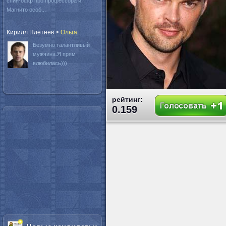
спин-офф про профессора и
Магнито особ...
Кирилл Плетнев
>
Oльга
Безумно талантливый
мужчина.Я прям
влюбилась)))
рейтинг:
0.159