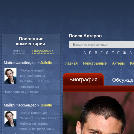
Поиск Актеров
Последние
комментарии:
Актёры
Обсуждения
А
Б
В
Г
Д
Е
Ё
Ж
З
Майкл Фассбендер
>
Juliette
Главная
→
Иностранные
→
Актёры
→
К
"Райское озеро"
жестокий фильм
Биография
Обсужде
конечно. Еще с ним
понравились
"Бесславные ублюдки"...
Майкл Фассбендер
>
Juliette
Честно говоря, до
"Людей Х: Первый класс"
Майкла как актера
вообще не знала. Да и