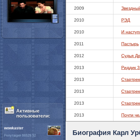
2009
Звездный
2010
РЭД
2010
И наступ
2011
Пастырь
2012
Судья Д
2013
Риддик 
2013
Стартрек
2013
Стартрек
2013
Стартрек
Активные
2013
Почти че
пользователи:
wowkaster
Биография Карл Ур
Репутация 86529.92