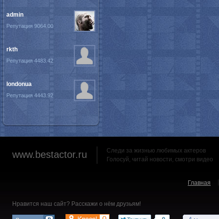
admin
Репутация 9064.00
rkth
Репутация 4483.42
londonua
Репутация 4443.92
Следи за жизнью любимых актеров
www.bestactor.ru
Голосуй, читай новости, смотри видео
Главная
Нравится наш сайт? Расскажи о нём друзьям!