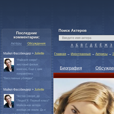
Поиск Актеров
Последние
комментарии:
Актёры
Обсуждения
А
Б
В
Г
Д
Е
Ё
Ж
З
Майкл Фассбендер
>
Juliette
Главная
→
Иностранные
→
Актрисы
→
Э
"Райское озеро"
жестокий фильм
Биография
Обсужде
конечно. Еще с ним
понравились
"Бесславные ублюдки"...
Майкл Фассбендер
>
Juliette
Честно говоря, до
"Людей Х: Первый класс"
Майкла как актера
вообще не знала. Да и