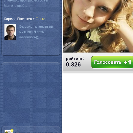
спин-офф про профессора и
Магнито особ...
Кирилл Плетнев
>
Oльга
Безумно талантливый
мужчина.Я прям
влюбилась)))
рейтинг:
0.326