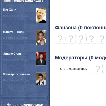
Новые кандидаты:
Пэт Хили
Иностранные
/
Актёры
Фанзона (0 поклонн
Маркус Т. Полк
?
?
?
?
?
Иностранные
/
Актёры
Эндрю Сили
Модераторы (0 мод
Иностранные
/
Актёры
?
Стать модератором
Жанкарлос Канела
Иностранные
/
Актёры
Новые видеозаписи: