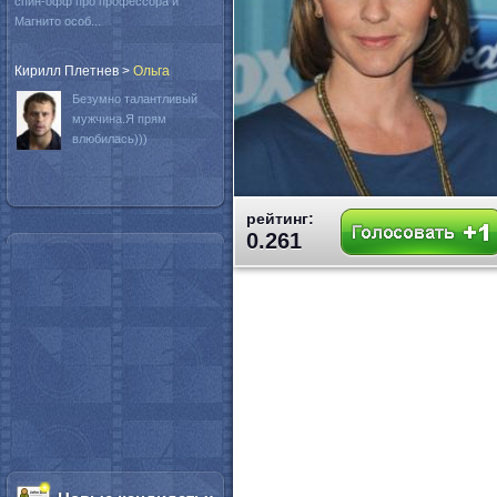
спин-офф про профессора и
Магнито особ...
Кирилл Плетнев
>
Oльга
Безумно талантливый
мужчина.Я прям
влюбилась)))
рейтинг:
0.261