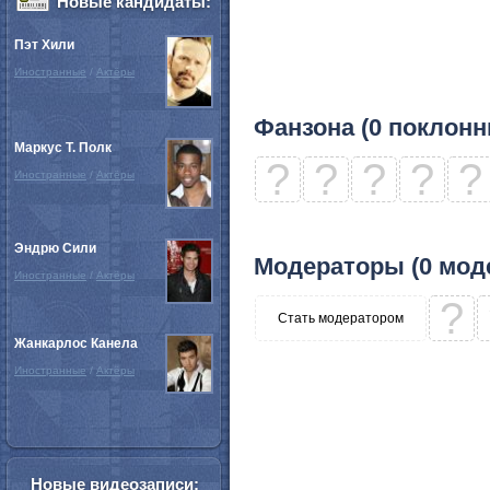
Новые кандидаты:
Пэт Хили
Иностранные
/
Актёры
Фанзона (0 поклонн
Маркус Т. Полк
?
?
?
?
?
Иностранные
/
Актёры
Эндрю Сили
Модераторы (0 мод
Иностранные
/
Актёры
?
Стать модератором
Жанкарлос Канела
Иностранные
/
Актёры
Новые видеозаписи: