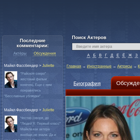
Поиск Актеров
Последние
комментарии:
Актёры
Обсуждения
А
Б
В
Г
Д
Е
Ё
Ж
З
Майкл Фассбендер
>
Juliette
Главная
→
Иностранные
→
Актрисы
→
К
"Райское озеро"
жестокий фильм
Обсужде
Биография
конечно. Еще с ним
понравились
"Бесславные ублюдки"...
Майкл Фассбендер
>
Juliette
Честно говоря, до
"Людей Х: Первый класс"
Майкла как актера
вообще не знала. Да и