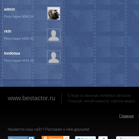
admin
Репутация 9064.00
rkth
Репутация 4483.42
londonua
Репутация 4443.92
Следи за жизнью любимых актеров
www.bestactor.ru
Голосуй, читай новости, смотри видео
Главная
Нравится наш сайт? Расскажи о нём друзьям!