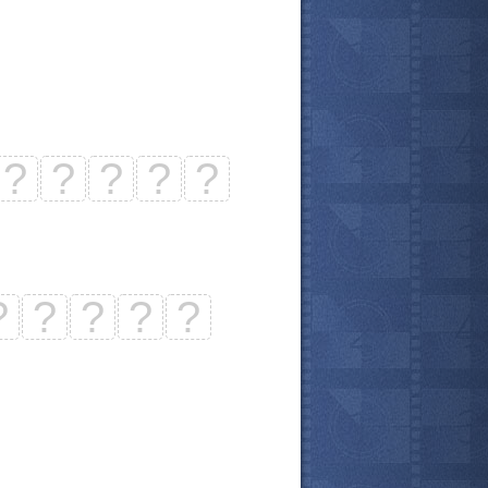
?
?
?
?
?
?
?
?
?
?