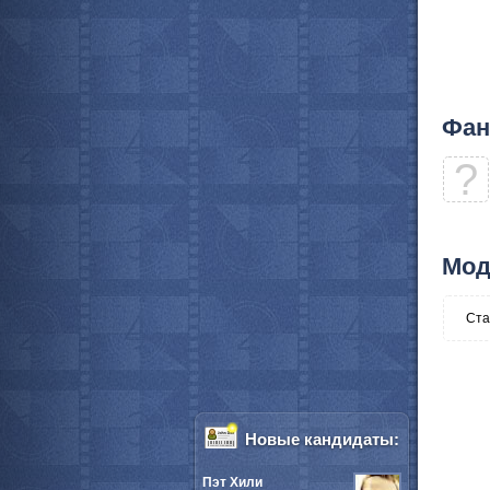
Фан
?
Мод
Ста
Новые кандидаты:
Пэт Хили