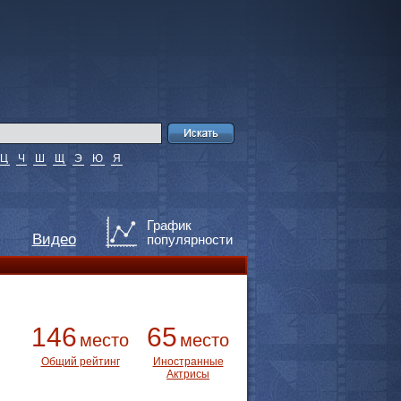
Ц
Ч
Ш
Щ
Э
Ю
Я
График
Видео
популярности
146
65
место
место
Общий рейтинг
Иностранные
Актрисы