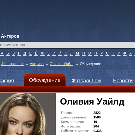
 Актеров
А
Б
В
Г
Д
Е
Ё
Ж
З
И
Й
К
Л
М
Н
О
П
Р
С
Т
У
Ф
Х
→
Иностранные
→
Актрисы
→
Оливия Уайлд
→
Обсуждение
Обсуждение
рафия
Фотоальбом
Новости
Оливия Уайлд
Голосов:
2822
Дней в рейтинге:
1586
Комментариев:
10
Фотографий:
204
Рейтинг за месяц:
0.333