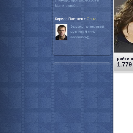
спин-офф про профессора и
Магнито особ...
Кирилл Плетнев
>
Oльга
Безумно талантливый
мужчина.Я прям
влюбилась)))
рейтинг
1.779