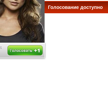
Голосование доступно
все
: