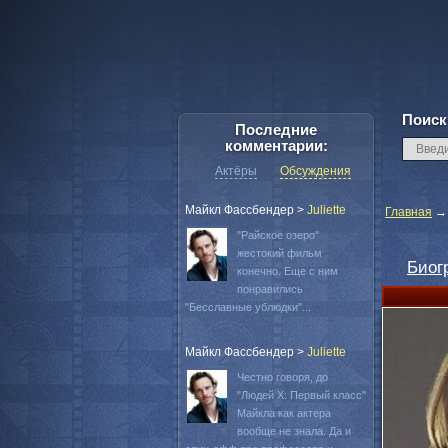
Поиск
Последние
комментарии:
Актёры
Обсуждения
Майкл Фассбендер
>
Juliette
Главная
"Райское озеро"
жестокий фильм
Биог
конечно. Еще с ним
понравились
"Бесславные ублюдки"...
Майкл Фассбендер
>
Juliette
Честно говоря, до
"Людей Х: Первый класс"
Майкла как актера
вообще не знала. Да и