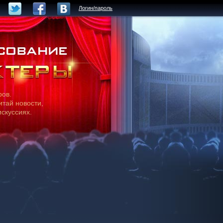
Логин/пароль
ров.
итай новости,
искуссиях.