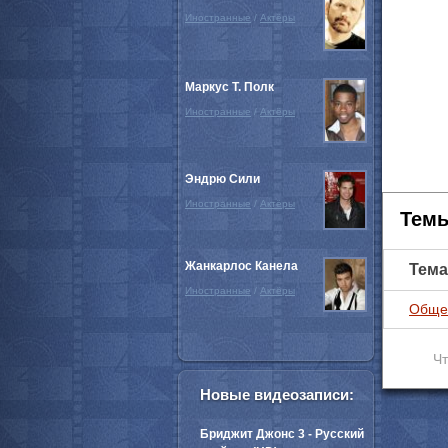
Иностранные
/
Актёры
Маркус Т. Полк
Иностранные
/
Актёры
Эндрю Сили
Иностранные
/
Актёры
Темы
Жанкарлос Канела
Тема
Иностранные
/
Актёры
Обще
Чт
Новые видеозаписи:
Бриджит Джонс 3 - Русский