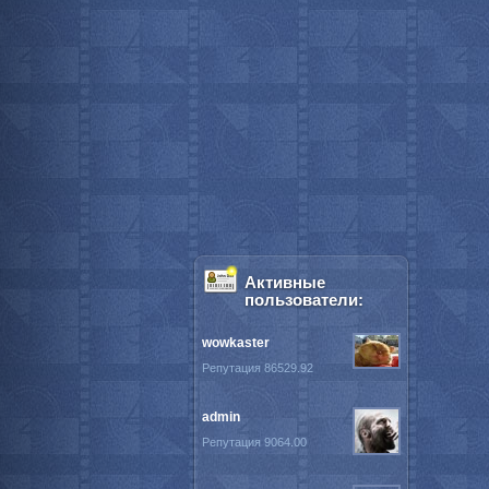
Активные
пользователи:
wowkaster
Репутация 86529.92
admin
Репутация 9064.00