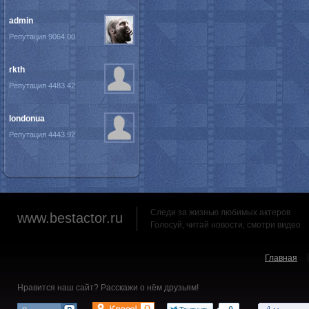
admin
Репутация 9064.00
rkth
Репутация 4483.42
londonua
Репутация 4443.92
Следи за жизнью любимых актеров
www.bestactor.ru
Голосуй, читай новости, смотри видео
Главная
Нравится наш сайт? Расскажи о нём друзьям!