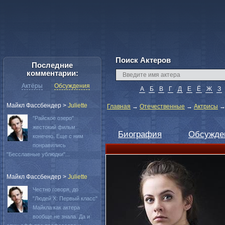
Поиск Актеров
Последние
комментарии:
Актёры
Обсуждения
А
Б
В
Г
Д
Е
Ё
Ж
З
Майкл Фассбендер
>
Juliette
Главная
→
Отечественные
→
Актрисы
"Райское озеро"
жестокий фильм
Биография
Обсужде
конечно. Еще с ним
понравились
"Бесславные ублюдки"...
Майкл Фассбендер
>
Juliette
Честно говоря, до
"Людей Х: Первый класс"
Майкла как актера
вообще не знала. Да и