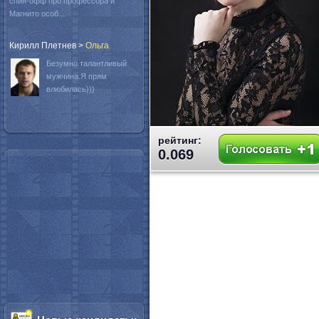
спин-офф про профессора и
Магнито особ...
Кирилл Плетнев
>
Oльга
Безумно талантливый
мужчина.Я прям
влюбилась)))
рейтинг:
0.069