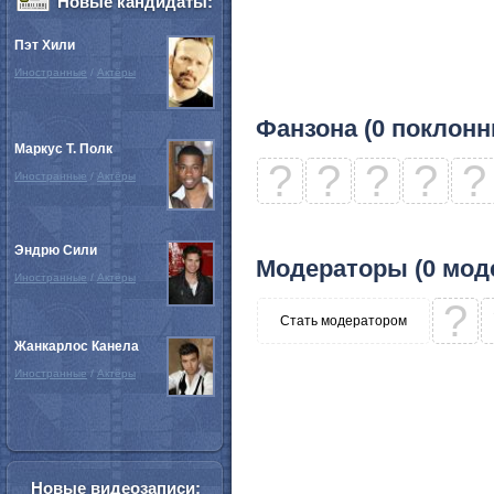
Новые кандидаты:
Пэт Хили
Иностранные
/
Актёры
Фанзона (0 поклонн
Маркус Т. Полк
?
?
?
?
?
Иностранные
/
Актёры
Эндрю Сили
Модераторы (0 мод
Иностранные
/
Актёры
?
Стать модератором
Жанкарлос Канела
Иностранные
/
Актёры
Новые видеозаписи: