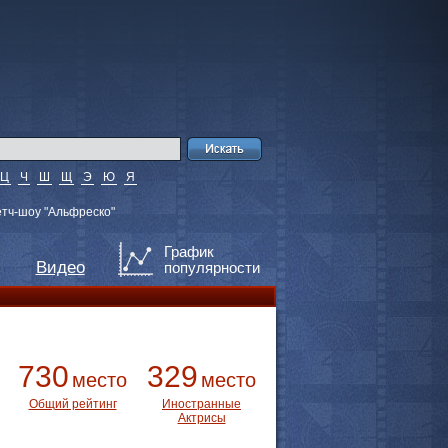
Ц
Ч
Ш
Щ
Э
Ю
Я
тч-шоу "Альфреско"
График
Видео
популярности
730
329
место
место
Общий рейтинг
Иностранные
Актрисы