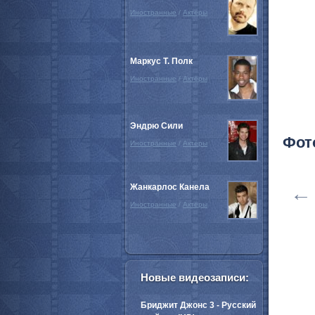
Иностранные
/
Актёры
Маркус Т. Полк
Иностранные
/
Актёры
Эндрю Сили
Фот
Иностранные
/
Актёры
Жанкарлос Канела
←
Иностранные
/
Актёры
Новые видеозаписи:
Бриджит Джонс 3 - Русский