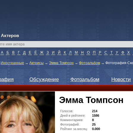
 Актеров
А
Б
В
Г
Д
Е
Ё
Ж
З
И
Й
К
Л
М
Н
О
П
Р
С
Т
У
Ф
Х
→
Иностранные
→
Актрисы
→
Эмма Томпсон
→
Фотоальбом
→
Фотография Ске
рафия
Обсуждение
Фотоальбом
Новости
Эмма Томпсон
Голосов:
214
Дней в рейтинге:
1586
Комментариев:
8
Фотографий:
25
Рейтинг за месяц:
0.000