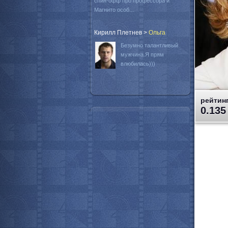
спин-офф про профессора и
Магнито особ...
Кирилл Плетнев
>
Oльга
Безумно талантливый
мужчина.Я прям
влюбилась)))
рейтинг
0.135