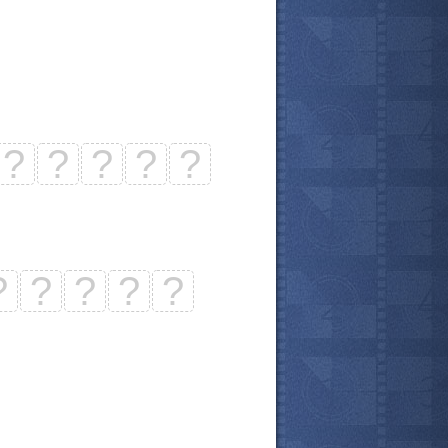
?
?
?
?
?
?
?
?
?
?