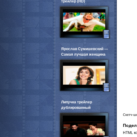
трейлер (HD)
Ярослав Сумишевский ---
Самая лучшая женщина
Липучка трейлер
дублированный
Скетч-ш
Подел
HTML ко