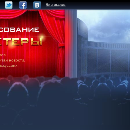
Логин/пароль
ров.
итай новости,
искуссиях.