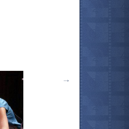
→
все актёры