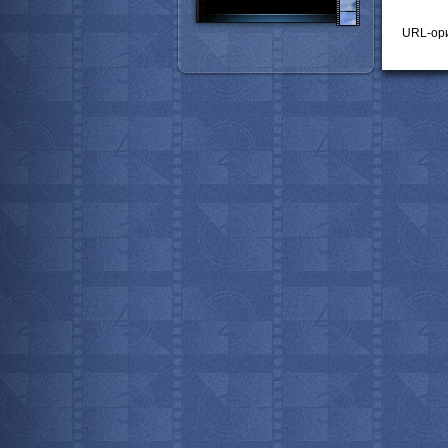
URL-ори