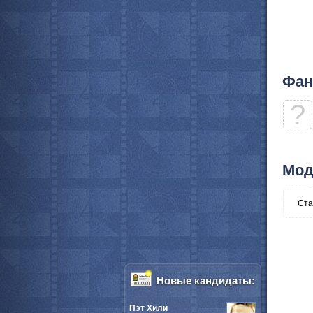
Фан
?
Мод
Ста
Новые кандидаты:
Пэт Хили