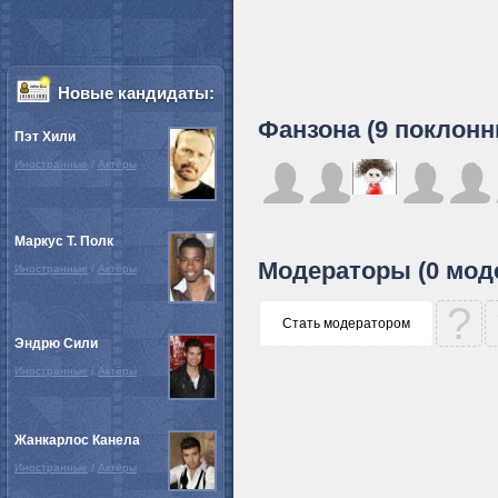
Новые кандидаты:
Фанзона (9 поклонн
Пэт Хили
Иностранные
/
Актёры
Маркус Т. Полк
Модераторы (0 мод
Иностранные
/
Актёры
?
Стать модератором
Эндрю Сили
Иностранные
/
Актёры
Жанкарлос Канела
Иностранные
/
Актёры