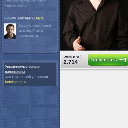
спин-офф про профессора и
Магнито особ...
Кирилл Плетнев
>
Oльга
Безумно талантливый
мужчина.Я прям
влюбилась)))
рейтинг:
2.714
Управляемые тонкие
видеостены
для компактной установки
hotelstartup.ru