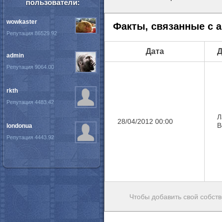
пользователи:
wowkaster
Факты, связанные с 
Репутация 86529.92
Дата
Д
admin
Репутация 9064.00
rkth
Репутация 4483.42
Л
28/04/2012 00:00
В
londonua
Репутация 4443.92
Чтобы добавить свой собств