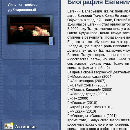
Биография Евгений
Липучка трейлер
дублированный
Евгений Валерьевич Ткачук появилс
актер Валерий Ткачук. Когда Евгению
Обучаясь в средней школе, Евгений 
11-м классе Евгений стал организато
В 2002 году Ткачук окончил школу и 
Олега Кудряшова. Когда Ткачук за
отличные результаты, показанные во
Еще во время обучения на четверт
Жолдака, где сыграл роль Ипполит
других спектаклей Ткачука можно уп
В кино Ткачук впервые появился в
«Московская сага», но она была 
согласился поехать туда. Позже он
снимать фильм о войне?».
За время своей творческой деятельн
 «Московская сага» (2004)
 «Александра» (2007)
 «Белый холст» (2008)
 «Привет, Киндер!» (2008)
 «Заградотряд» (2009)
 «Я» (2009)
 «Голоса» (2010)
 «Край | Edge, The» (2010)
 «Чужая» (2010)
 «Однажды в Одессе» (2011)
Кроме того, Ткачук снял малоизвес
короткометражек, но его не приняли,
Активные
снимается в кино и работает в моско