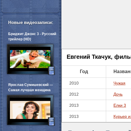
Новые видеозаписи:
Бриджит Джонс 3 - Русский
трейлер (HD)
Евгений Ткачук, фил
Год
Назван
2010
Чужая
Ярослав Сумишевский ---
Самая лучшая женщина
2012
Дочь
2013
Елки 3
2013
Курьер и