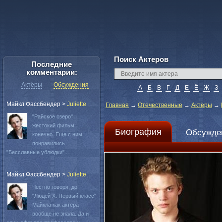
Поиск Актеров
Последние
комментарии:
Актёры
Обсуждения
А
Б
В
Г
Д
Е
Ё
Ж
З
Майкл Фассбендер
>
Juliette
Главная
→
Отечественные
→
Актёры
→
"Райское озеро"
жестокий фильм
Биография
Обсужде
конечно. Еще с ним
понравились
"Бесславные ублюдки"...
Майкл Фассбендер
>
Juliette
Честно говоря, до
"Людей Х: Первый класс"
Майкла как актера
вообще не знала. Да и