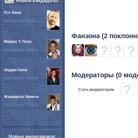
Новые кандидаты:
Пэт Хили
Иностранные
/
Актёры
Фанзона (2 поклонн
Маркус Т. Полк
?
?
?
Иностранные
/
Актёры
Эндрю Сили
Модераторы (0 мод
Иностранные
/
Актёры
?
Стать модератором
Жанкарлос Канела
Иностранные
/
Актёры
Новые видеозаписи: