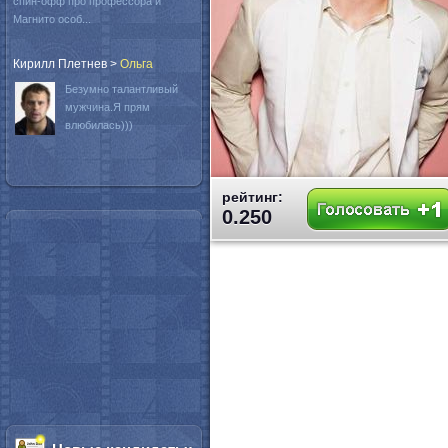
спин-офф про профессора и
Магнито особ...
Кирилл Плетнев
>
Oльга
Безумно талантливый
мужчина.Я прям
влюбилась)))
рейтинг:
0.250