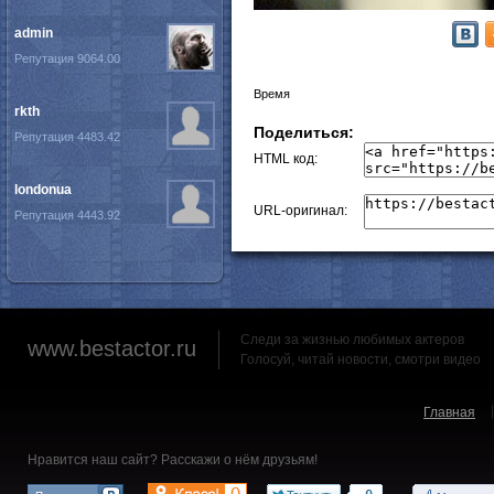
admin
Репутация 9064.00
Время
rkth
Поделиться:
Репутация 4483.42
HTML код:
londonua
URL-оригинал:
Репутация 4443.92
Следи за жизнью любимых актеров
www.bestactor.ru
Голосуй, читай новости, смотри видео
Главная
Нравится наш сайт? Расскажи о нём друзьям!