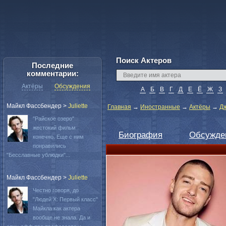
Поиск Актеров
Последние
комментарии:
Актёры
Обсуждения
А
Б
В
Г
Д
Е
Ё
Ж
З
Майкл Фассбендер
>
Juliette
Главная
→
Иностранные
→
Актёры
→
Д
"Райское озеро"
жестокий фильм
Биография
Обсужде
конечно. Еще с ним
понравились
"Бесславные ублюдки"...
Майкл Фассбендер
>
Juliette
Честно говоря, до
"Людей Х: Первый класс"
Майкла как актера
вообще не знала. Да и