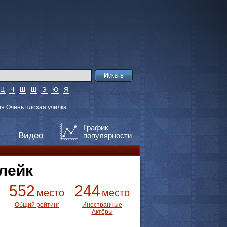
Ц
Ч
Ш
Щ
Э
Ю
Я
я Очень плохая училка
График
Видео
популярности
лейк
552
244
место
место
Общий рейтинг
Иностранные
Актёры