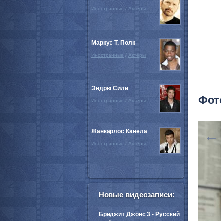
Иностранные
/
Актёры
Маркус Т. Полк
Иностранные
/
Актёры
Эндрю Сили
Фот
Иностранные
/
Актёры
Жанкарлос Канела
←
Иностранные
/
Актёры
Новые видеозаписи:
Бриджит Джонс 3 - Русский