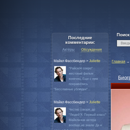
Поиск
Последние
комментарии:
Актёры
Обсуждения
Майкл Фассбендер
>
Juliette
Главная
"Райское озеро"
жестокий фильм
Биог
конечно. Еще с ним
понравились
"Бесславные ублюдки"...
Майкл Фассбендер
>
Juliette
Честно говоря, до
"Людей Х: Первый класс"
Майкла как актера
вообще не знала. Да и