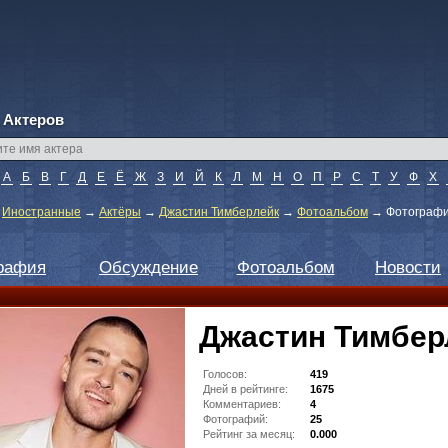
 Актеров
А
Б
В
Г
Д
Е
Ё
Ж
З
И
Й
К
Л
М
Н
О
П
Р
С
Т
У
Ф
Х
→
Иностранные
→
Актёры
→
Джастин Тимберлейк
→
Фотоальбом
→
Фотографи
рафия
Обсуждение
Фотоальбом
Новости
Джастин Тимбер
Голосов:
419
Дней в рейтинге:
1675
Комментариев:
4
Фотографий:
25
Рейтинг за месяц:
0.000