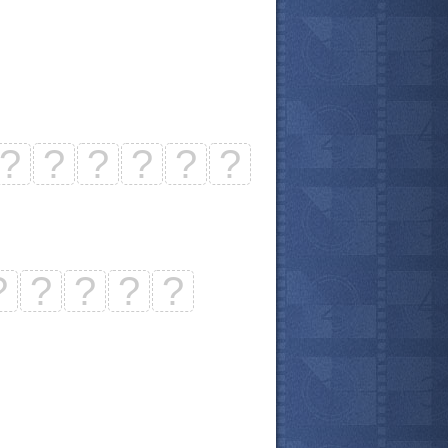
?
?
?
?
?
?
?
?
?
?
?