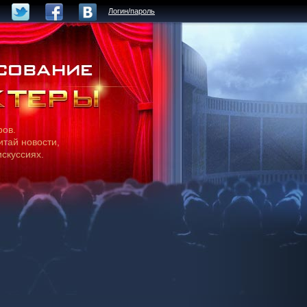
Логин/пароль
ров.
итай новости,
искуссиях.