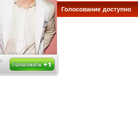
Голосование доступно
все
: