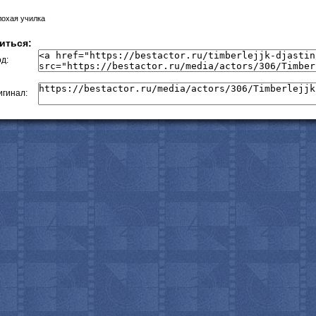
лохая училка
с
иться:
д:
гинал: