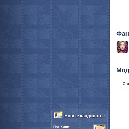
Фан
Мод
Ста
Новые кандидаты:
Пэт Хили