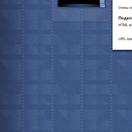
Очень п
Подел
HTML ко
URL-ори