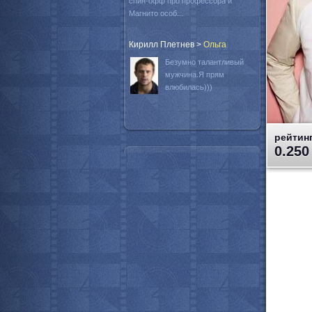
спин-офф про профессора и
Магнито особ...
Кирилл Плетнев
>
Oльга
Безумно талантливый
мужчина.Я прям
влюбилась)))
рейтинг
0.250