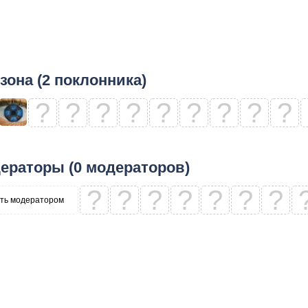
зона (2 поклонника)
?
?
?
?
?
?
?
?
?
ераторы (0 модераторов)
?
?
?
?
?
?
?
ть модератором