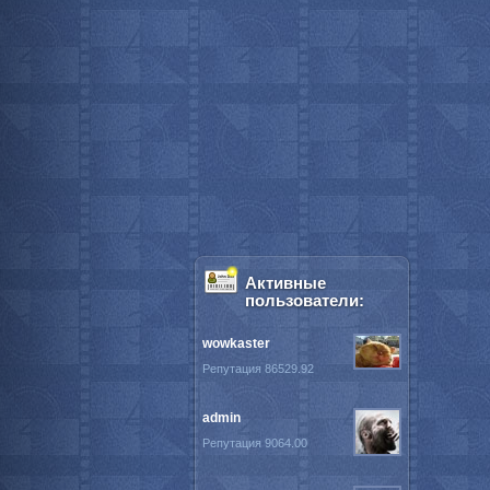
Активные
пользователи:
wowkaster
Репутация 86529.92
admin
Репутация 9064.00