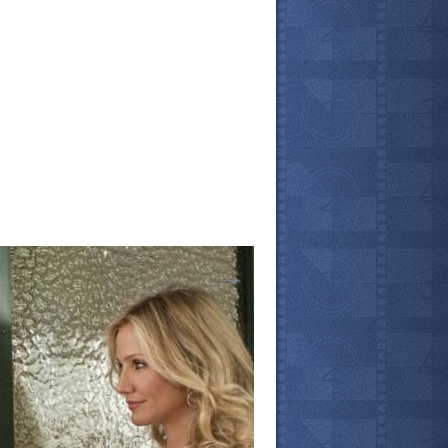
→
все актёры