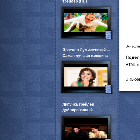
трейлер (HD)
Вячесла
Ярослав Сумишевский ---
Самая лучшая женщина
Подел
HTML ко
URL-ори
Липучка трейлер
дублированный