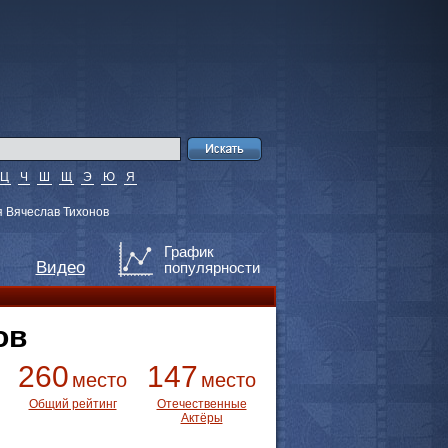
Ц
Ч
Ш
Щ
Э
Ю
Я
 Вячеслав Тихонов
График
Видео
популярности
ов
260
147
место
место
Общий рейтинг
Отечественные
Актёры