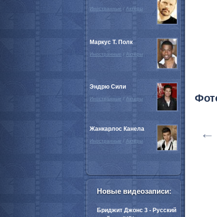
Иностранные
/
Актёры
Маркус Т. Полк
Иностранные
/
Актёры
Эндрю Сили
Фот
Иностранные
/
Актёры
Жанкарлос Канела
←
Иностранные
/
Актёры
Новые видеозаписи:
Бриджит Джонс 3 - Русский