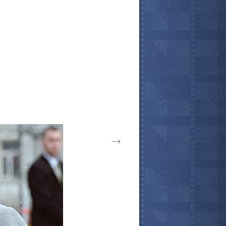
→
все актёры