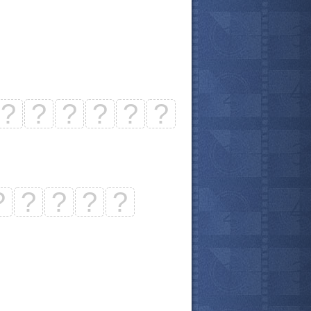
?
?
?
?
?
?
?
?
?
?
?