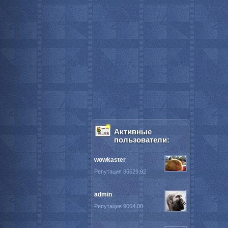
Активные
пользователи:
wowkaster
Репутация 86529.92
admin
Репутация 9064.00