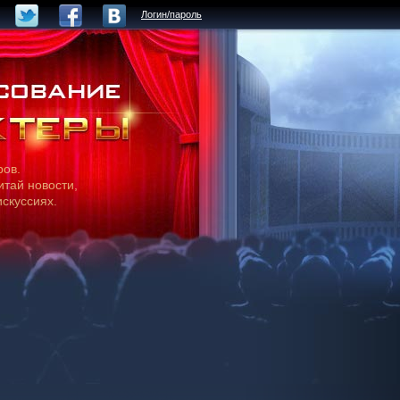
Логин/пароль
ров.
итай новости,
искуссиях.