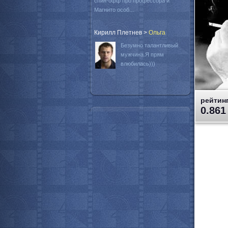
спин-офф про профессора и
Магнито особ...
Кирилл Плетнев
>
Oльга
Безумно талантливый
мужчина.Я прям
влюбилась)))
рейтинг
0.861