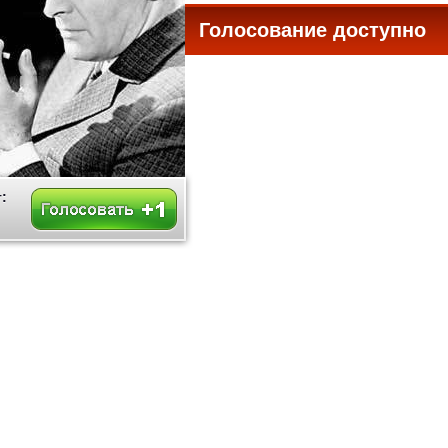
Голосование доступно
все
: