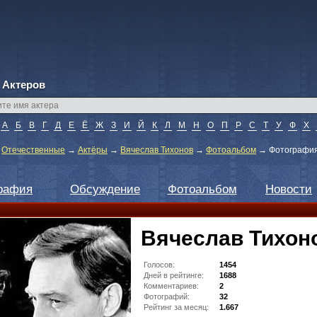
 Актеров
А
Б
В
Г
Д
Е
Ё
Ж
З
И
Й
К
Л
М
Н
О
П
Р
С
Т
У
Ф
Х
→
Отечественные
→
Актёры
→
Вячеслав Тихонов
→
Фотоальбом
→
Фотография
рафия
Обсуждение
Фотоальбом
Новости
Вячеслав Тихон
Голосов:
1454
Дней в рейтинге:
1688
Комментариев:
2
Фотографий:
32
Рейтинг за месяц:
1.667