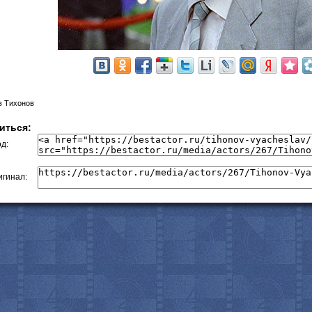
в Тихонов
иться:
д:
гинал: