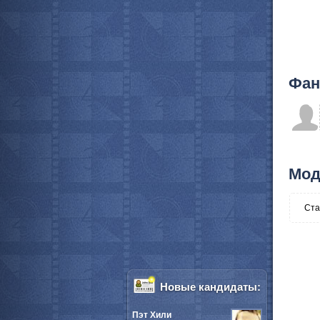
Фан
Мод
Ста
Новые кандидаты:
Пэт Хили