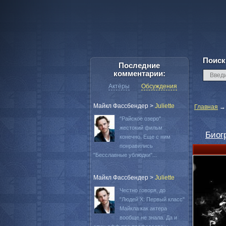
Поиск
Последние
комментарии:
Актёры
Обсуждения
Майкл Фассбендер
>
Juliette
Главная
"Райское озеро"
жестокий фильм
Биог
конечно. Еще с ним
понравились
"Бесславные ублюдки"...
Майкл Фассбендер
>
Juliette
Честно говоря, до
"Людей Х: Первый класс"
Майкла как актера
вообще не знала. Да и